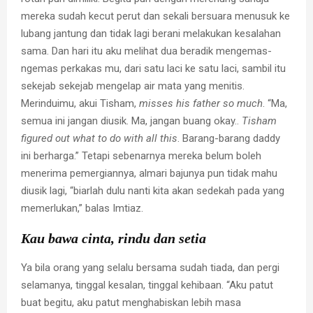
mereka sudah kecut perut dan sekali bersuara menusuk ke
lubang jantung dan tidak lagi berani melakukan kesalahan
sama. Dan hari itu aku melihat dua beradik mengemas-
ngemas perkakas mu, dari satu laci ke satu laci, sambil itu
sekejab sekejab mengelap air mata yang menitis.
Merinduimu, akui Tisham,
misses his father so much
. “Ma,
semua ini jangan diusik. Ma, jangan buang okay..
Tisham
figured out what to do with all this
. Barang-barang daddy
ini berharga.” Tetapi sebenarnya mereka belum boleh
menerima pemergiannya, almari bajunya pun tidak mahu
diusik lagi, “biarlah dulu nanti kita akan sedekah pada yang
memerlukan,” balas Imtiaz.
Kau bawa cinta, rindu dan setia
Ya bila orang yang selalu bersama sudah tiada, dan pergi
selamanya, tinggal kesalan, tinggal kehibaan. “Aku patut
buat begitu, aku patut menghabiskan lebih masa