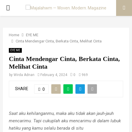
PRIMARY
MENU
Home
EYE ME
Cinta Mendengar Cinta, Berkata Cinta, Melihat Cinta
EYE ME
Cinta Mendengar Cinta, Berkata Cinta,
Melihat Cinta
by
Wirda Adnan
February 4, 2024
0
969
SHARE
0
S
aat aku kehilanganmu, maka aku tidak akan jauh-jauh
mencarimu. Tapi cukuplah aku mencarimu di dalam lubuk
hatiku yang kamu selalu berada di situ