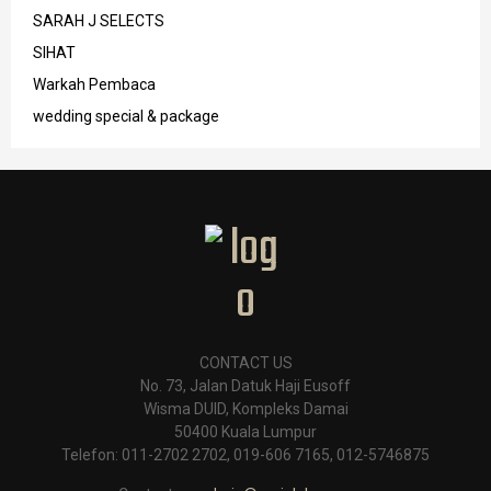
SARAH J SELECTS
SIHAT
Warkah Pembaca
wedding special & package
CONTACT US
No. 73, Jalan Datuk Haji Eusoff
Wisma DUID, Kompleks Damai
50400 Kuala Lumpur
Telefon: 011-2702 2702, 019-606 7165, 012-5746875