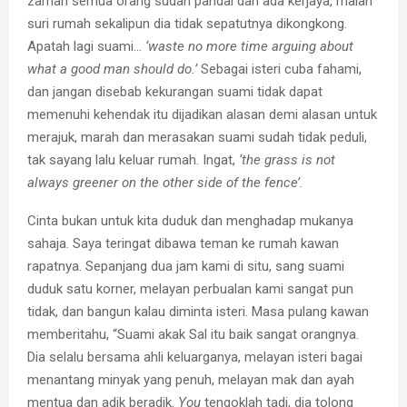
zaman semua orang sudah pandai dan ada kerjaya, malah
suri rumah sekalipun dia tidak sepatutnya dikongkong.
Apatah lagi suami…
‘waste no more time arguing about
what a good man should do.’
Sebagai isteri cuba fahami,
dan jangan disebab kekurangan suami tidak dapat
memenuhi kehendak itu dijadikan alasan demi alasan untuk
merajuk, marah dan merasakan suami sudah tidak peduli,
tak sayang lalu keluar rumah. Ingat,
‘the grass is not
always greener on the other side of the fence’.
Cinta bukan untuk kita duduk dan menghadap mukanya
sahaja. Saya teringat dibawa teman ke rumah kawan
rapatnya. Sepanjang dua jam kami di situ, sang suami
duduk satu korner, melayan perbualan kami sangat pun
tidak, dan bangun kalau diminta isteri. Masa pulang kawan
memberitahu, “Suami akak Sal itu baik sangat orangnya.
Dia selalu bersama ahli keluarganya, melayan isteri bagai
menantang minyak yang penuh, melayan mak dan ayah
mentua dan adik beradik.
You
tengoklah tadi, dia tolong