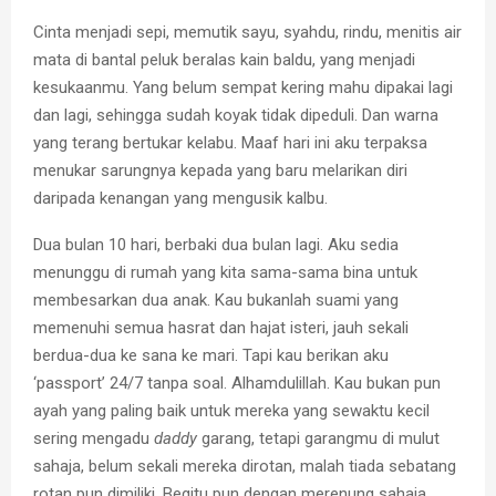
Cinta menjadi sepi, memutik sayu, syahdu, rindu, menitis air
mata di bantal peluk beralas kain baldu, yang menjadi
kesukaanmu. Yang belum sempat kering mahu dipakai lagi
dan lagi, sehingga sudah koyak tidak dipeduli. Dan warna
yang terang bertukar kelabu. Maaf hari ini aku terpaksa
menukar sarungnya kepada yang baru melarikan diri
daripada kenangan yang mengusik kalbu.
Dua bulan 10 hari, berbaki dua bulan lagi. Aku sedia
menunggu di rumah yang kita sama-sama bina untuk
membesarkan dua anak. Kau bukanlah suami yang
memenuhi semua hasrat dan hajat isteri, jauh sekali
berdua-dua ke sana ke mari. Tapi kau berikan aku
‘passport’ 24/7 tanpa soal. Alhamdulillah. Kau bukan pun
ayah yang paling baik untuk mereka yang sewaktu kecil
sering mengadu
daddy
garang, tetapi garangmu di mulut
sahaja, belum sekali mereka dirotan, malah tiada sebatang
rotan pun dimiliki. Begitu pun dengan merenung sahaja