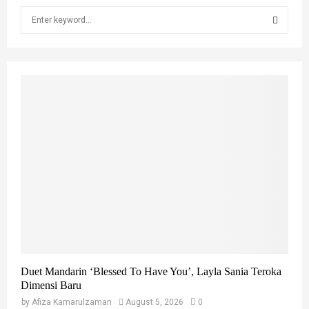
S
e
a
S
r
c
E
h
f
A
o
r
R
:
C
H
Duet Mandarin ‘Blessed To Have You’, Layla Sania Teroka
Dimensi Baru
by
Afiza Kamarulzaman
August 5, 2026
0