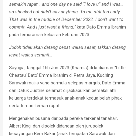
semakin rapat….and one day he said “I love u” and I was…
so shocked but didn’t say anything. To me still too early.
That was in the middle of December 2022. I don’t want to
commit. And I just want a friend.”
kata Dato Emma Ibrahim
pada temuramah keluaran Februari 2023.
Jodoh tidak akan datang cepat walau sesat, takkan datang
lewat walau seminit…
Sayugia, tanggal 1hb Jun 2023 (Khamis) di kediaman “Little
Cheatau’ Dato’ Emma Ibrahim di Petra Jaya, Kuching
Sarawak majlis yang bermula selepas margrib, Dato Emma
dan Datuk Justine selamat diijabkabulkan bersaksi ahli
keluarga terdekat termasuk anak-anak kedua belah pihak
serta teman-teman rapat.
Mengenakan busana daripada pereka terkenal tanahair,
Albert King, dan disolek didandan oleh jurusolek
kesayangan Bern Bakar (anak tempatan Sarawak dan