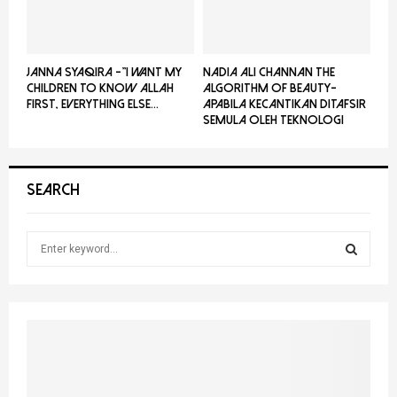
JANNA SYAQIRA -”I WANT MY
NADIA ALI CHANNAN THE
CHILDREN TO KNOW ALLAH
ALGORITHM OF BEAUTY-
FIRST, EVERYTHING ELSE...
Apabila Kecantikan Ditafsir
Semula Oleh Teknologi
SEARCH
S
e
a
S
r
c
E
h
f
A
o
r
R