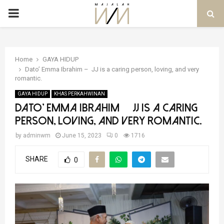
PRIMARY
MENU
Home
GAYA HIDUP
Dato’ Emma Ibrahim – JJ is a caring person, loving, and very
romantic.
GAYA HIDUP
KHAS PERKAHWINAN
Dato’ Emma Ibrahim – JJ is a caring
person, loving, and very romantic.
by
adminwm
June 15, 2023
0
1716
SHARE
0