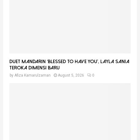
:
C
H
Duet Mandarin ‘Blessed To Have You’, Layla Sania
Teroka Dimensi Baru
by
Afiza Kamarulzaman
August 5, 2026
0