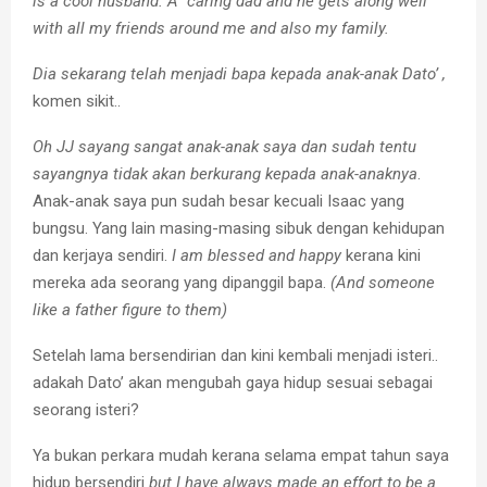
is a cool husband. A caring dad and he gets along well
with all my friends around me and also my family.
Dia sekarang telah menjadi bapa kepada anak-anak Dato’ ,
komen sikit..
Oh JJ sayang sangat anak-anak saya dan sudah tentu
sayangnya tidak akan berkurang kepada anak-anaknya
.
Anak-anak saya pun sudah besar kecuali Isaac yang
bungsu. Yang lain masing-masing sibuk dengan kehidupan
dan kerjaya sendiri.
I am blessed and happy
kerana kini
mereka ada seorang yang dipanggil bapa.
(And someone
like a father figure to them)
Setelah lama bersendirian dan kini kembali menjadi isteri..
adakah Dato’ akan mengubah gaya hidup sesuai sebagai
seorang isteri?
Ya bukan perkara mudah kerana selama empat tahun saya
hidup bersendiri
but I have always made an effort to be a