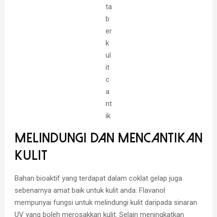
ta
b
er
k
ul
it
c
a
nt
ik
Melindungi dan Mencantikan
Kulit
Bahan bioaktif yang terdapat dalam coklat gelap juga
sebenarnya amat baik untuk kulit anda. Flavanol
mempunyai fungsi untuk melindungi kulit daripada sinaran
UV yang boleh merosakkan kulit. Selain meningkatkan