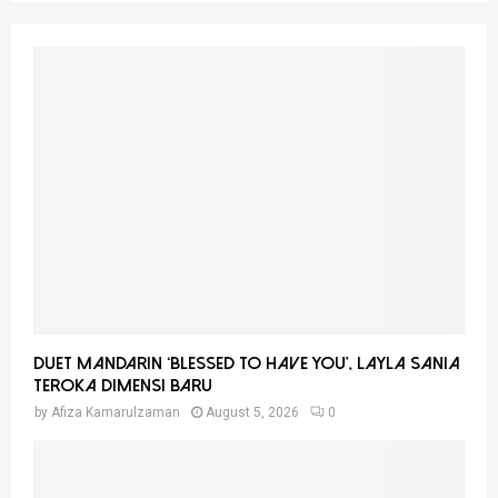
S
r
c
E
h
f
A
o
r
R
:
C
H
Duet Mandarin ‘Blessed To Have You’, Layla Sania
Teroka Dimensi Baru
by
Afiza Kamarulzaman
August 5, 2026
0