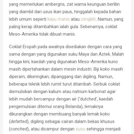
yang memerlukan ambergris, zat warna keunguan berlilin
yang diambil dari usus ikan paus, hinggalah kepada bahan
lebih umum seperti
kayu manis
atau
cengkih
. Namun, yang
paling kerap ditambahkan ialah gula. Sebenarnya, coklat
Meso-Amerika tidak dibuat manis.
Coklat Eropah pada awalnya disediakan dengan cara yang
sama dengan yang digunakan suku Maya dan Aztek. Malah
hingga kini, kaedah yang digunakan Meso-Amerika kuno
masih dipertahankan dalam mesin industri. Biji koko masih
diperam, dikeringkan, dipanggang dan digiling. Namun,
beberapa teknik lebih rumit turut ditambah. Serbuk coklat
diemulsikan dengan kalium atau natrium karbonat agar
lebih mudah bercampur dengan air (‘dutched’, kaedah
pengemulsian ditemui orang Belanda), lemaknya
dikurangkan dengan membuang banyak lemak koko
(
defatted
), digiling sebagai cairan dalam bekas khusus
(
conched
), atau dicampur dengan
susu
sehingga menjadi