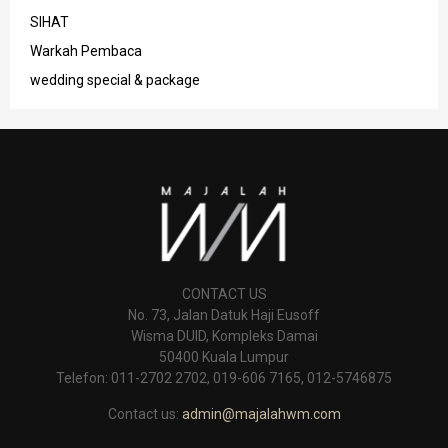
SIHAT
Warkah Pembaca
wedding special & package
CONTACT US
No. 73, Jalan Datuk Haji Eusoff
Wisma DUID, Kompleks Damai
50400 Kuala Lumpur
Telefon: 011-2702 2702, 019-606 7165, 012-5746875
Contact us:
admin@majalahwm.com