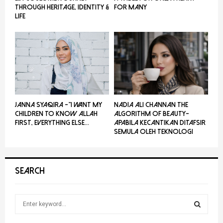
THROUGH HERITAGE, IDENTITY &
FOR MANY
LIFE
JANNA SYAQIRA -”I WANT MY
NADIA ALI CHANNAN THE
CHILDREN TO KNOW ALLAH
ALGORITHM OF BEAUTY-
FIRST, EVERYTHING ELSE...
Apabila Kecantikan Ditafsir
Semula Oleh Teknologi
SEARCH
S
e
a