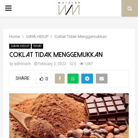
PRIMARY
MENU
Home
GAYA HIDUP
Coklat Tidak Menggemukkan
GAYA HIDUP
SIHAT
Coklat Tidak Menggemukkan
by
adminwm
February 3, 2022
0
1387
SHARE
0