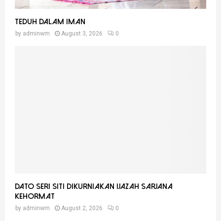
Teduh Dalam Iman
by
adminwm
August 3, 2026
0
Dato Seri Siti Dikurniakan Ijazah Sarjana
Kehormat
by
adminwm
August 2, 2026
0