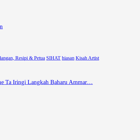
an
angan, Resipi & Petua
SIHAT
hiasan
Kisah Artist
he Ta Iringi Langkah Baharu Ammar…