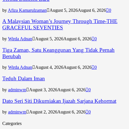
by
Afiza Kamarulzaman
August 5, 2026
August 6, 2026
0
A Malaysian Woman’s Journey Through Time-THE
GRACEFUL SEVENTIES
by
Wirda Adnan
August 5, 2026
August 6, 2026
0
Tiga Zaman, Satu Keanggunan Yang Tidak Pernah
Berubah
by
Wirda Adnan
August 4, 2026
August 6, 2026
0
Teduh Dalam Iman
by
adminwm
August 3, 2026
August 6, 2026
0
Dato Seri Siti Dikurniakan Ijazah Sarjana Kehormat
by
adminwm
August 2, 2026
August 6, 2026
0
Categories