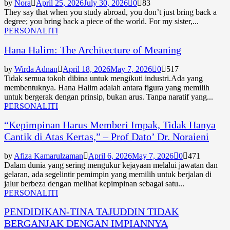
by
Nora
April 25, 2026
July 30, 2026
0
83
They say that when you study abroad, you don’t just bring back a
degree; you bring back a piece of the world. For my sister,...
PERSONALITI
Hana Halim: The Architecture of Meaning
by
Wirda Adnan
April 18, 2026
May 7, 2026
0
517
Tidak semua tokoh dibina untuk mengikuti industri.Ada yang
membentuknya. Hana Halim adalah antara figura yang memilih
untuk bergerak dengan prinsip, bukan arus. Tanpa naratif yang...
PERSONALITI
“Kepimpinan Harus Memberi Impak, Tidak Hanya
Cantik di Atas Kertas,” – Prof Dato’ Dr. Noraieni
by
Afiza Kamarulzaman
April 6, 2026
May 7, 2026
0
471
Dalam dunia yang sering mengukur kejayaan melalui jawatan dan
gelaran, ada segelintir pemimpin yang memilih untuk berjalan di
jalur berbeza dengan melihat kepimpinan sebagai satu...
PERSONALITI
PENDIDIKAN-TINA TAJUDDIN TIDAK
BERGANJAK DENGAN IMPIANNYA