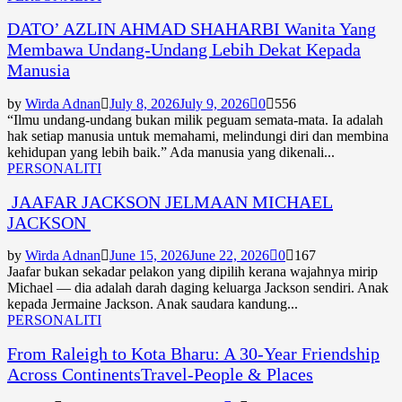
DATO’ AZLIN AHMAD SHAHARBI Wanita Yang
Membawa Undang-Undang Lebih Dekat Kepada
Manusia
by
Wirda Adnan
July 8, 2026
July 9, 2026
0
556
“Ilmu undang-undang bukan milik peguam semata-mata. Ia adalah
hak setiap manusia untuk memahami, melindungi diri dan membina
kehidupan yang lebih baik.” Ada manusia yang dikenali...
PERSONALITI
JAAFAR JACKSON JELMAAN MICHAEL
JACKSON
by
Wirda Adnan
June 15, 2026
June 22, 2026
0
167
Jaafar bukan sekadar pelakon yang dipilih kerana wajahnya mirip
Michael — dia adalah darah daging keluarga Jackson sendiri. Anak
kepada Jermaine Jackson. Anak saudara kandung...
PERSONALITI
From Raleigh to Kota Bharu: A 30-Year Friendship
Across ContinentsTravel-People & Places