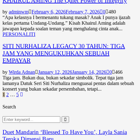
KHAIRUL AMING The Quiet Power of Integrity
by
adminwm
February 6, 2026
February 7, 2026
0
480
“Apa kelasnya I bermenantu tukang masak? Anak I punya ijazah
kelas pertama Undang-Undang.” Kisah Khairul Aming adalah
jawapan kepada soalan teman yang menghalang cinta anak...
PERSONALITI
SITI NURHALIZA LEGACY 30 TAHUN: TIGA
JAM YANG MENGUKUHKAN SEBUAH
EMPAYAR
by
Wirda Adnan
January 12, 2026
January 14, 2026
0
466
Tiga jam. Bukan dua, bukan sekadar simbolik. Tepat tiga jam
lamanya Datuk Seri Siti Nurhaliza menguasai pentas dalam sebuah
konsert yang bukan sekadar persembahan, tetapi...
Posts
1
2
…
5
pagination
Search
Search
for:
Search
Duet Mandarin ‘Blessed To Have You’, Layla Sania
Teroka Dimensi Baru