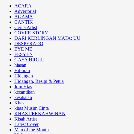
ACARA
Advertorial
AGAMA
CANTIK
Cerita Artist
COVER STORY
DARI KERLINGAN MATA; UU
DESPERADO
EYE ME
FESYEN
GAYA HIDUP
hiasan
Hiburan
Hidangan
Hidangan, Resipi & Petua
Jom Hias
kecantikan
kesihatan
Khas
khas Musim Cinta
KHAS PERKAHWINAN
Kisah Artist
Latest Cover
Man of the Month