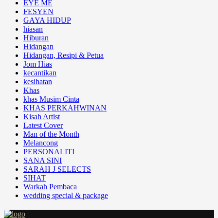
EYE ME
FESYEN
GAYA HIDUP
hiasan
Hiburan
Hidangan
Hidangan, Resipi & Petua
Jom Hias
kecantikan
kesihatan
Khas
khas Musim Cinta
KHAS PERKAHWINAN
Kisah Artist
Latest Cover
Man of the Month
Melancong
PERSONALITI
SANA SINI
SARAH J SELECTS
SIHAT
Warkah Pembaca
wedding special & package