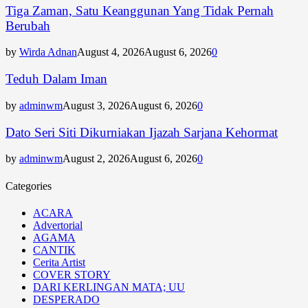
Tiga Zaman, Satu Keanggunan Yang Tidak Pernah
Berubah
by
Wirda Adnan
August 4, 2026
August 6, 2026
0
Teduh Dalam Iman
by
adminwm
August 3, 2026
August 6, 2026
0
Dato Seri Siti Dikurniakan Ijazah Sarjana Kehormat
by
adminwm
August 2, 2026
August 6, 2026
0
Categories
ACARA
Advertorial
AGAMA
CANTIK
Cerita Artist
COVER STORY
DARI KERLINGAN MATA; UU
DESPERADO