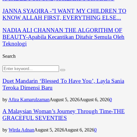
JANNA SYAQIRA -”I WANT MY CHILDREN TO
KNOW ALLAH FIRST, EVERYTHING ELSE...
NADIA ALI CHANNAN THE ALGORITHM OF
BEAUTY-Apabila Kecantikan Ditafsir Semula Oleh
Teknologi
Search
Search
Search
for:
Duet Mandarin ‘Blessed To Have You’, Layla Sania
Teroka Dimensi Baru
by
Afiza Kamarulzaman
August 5, 2026
August 6, 2026
0
A Malaysian Woman’s Journey Through Time-THE
GRACEFUL SEVENTIES
by
Wirda Adnan
August 5, 2026
August 6, 2026
0