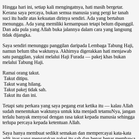
Hingga hari ini, setiap kali mengingatnya, hati masih bergetar.
Kerana saya percaya, bukan semua manusia yang pergi ke tanah
suci itu hadir atas kekuatan dirinya sendiri. Ada yang bertahun
menunggu. Ada yang memiliki kemampuan tetapi belum dipanggil.
Dan ada pula yang Allah buka jalannya dalam cara yang langsung
tidak dijangka.
Saya sendiri menunggu panggilan daripada Lembaga Tabung Haji,
namun belum tiba waktunya. Akhirnya digerakkan hati menjawab
satu panggilan, yakni melalui Haji Furada — pakej khas bukan
melalui Tabung Haji.
Ramai orang takut.
Takut ditipu.
Takut wang hilang.
Takut pakej tidak sah.
Takut itu dan ini.
Tetapi satu perkara yang saya pegang erat ketika itu — kalau Allah
sudah menentukan waktunya untuk kita menjadi tetamuNya, jangan
terlalu banyak menyoal dengan rasa takut kepada manusia sehingga
terlupa percaya kepada ketentuan Allah.
Saya hanya membuat sedikit semakan dan mempercayai kata-kata
adik ipar yang mengatakan pakej itu sah dan benar-benar membawa