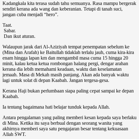
Kadangkala kita terasa sudah tahu semuanya. Rasa mampu bergerak
sendiri kerana ada wang dan keberanian. Tetapi di tanah suci,
jangan cuba menjadi “hero”.
Taat.
Sabar.
Dan ikut aturan.
Walaupun jarak dari Al-Aziziyah tempat penempatan sebelum ke
(Mina dan Arafah) ke Baitullah tidaklah terlalu jauh, cuma kira-kira
enam hingga lapan km dan mengambil masa cuma 15 hingga 20
minit, kalau ketua ketua rombongan halang pergi, dengar arahan
kerana dia lebih memahami keadaan, waktu dan keselamatan
jemaah. Masa di Mekah masih panjang. Akan ada banyak waktu
lagi untuk solat di depan Kaabah. Jangan tergesa-gesa.
Kerana Haji bukan perlumbaan siapa paling cepat sampai ke depan
Kaabah.
Ia tentang bagaimana hati belajar tunduk kepada Allah.
Antara pengalaman yang paling memberi kesan kepada saya berlaku
di Mina. Ketika itu saya berbual dengan seorang wanita yang
akhirnya memberi saya satu pengajaran besar tentang kekuasaan
Allah SWT.