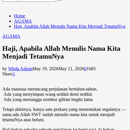
Search
for:
Home
AGAMA
Haji, Apabila Allah Menulis Nama Kita Menjadi TetamuNya
AGAMA
Haji, Apabila Allah Menulis Nama Kita
Menjadi TetamuNya
by
Wirda Adnan
May 19, 2026
May 21, 2026
0
1685
Share
1
Ada manusia merancang perjalanan bertahun-tahun.
Ada yang menyimpan wang sedikit demi sedikit.
Ada yang menunggu nombor giliran begitu lama.
Tetapi akhirnya, hanya satu perkara yang menentukan segalanya —
sama ada Allah SWT sudah menulis nama kita untuk menjadi
tetamuNya atau belum.
Haji bukan sekadar sebuah perjalanan ke bumi suci. Ia bukan