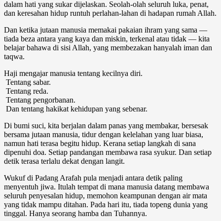
dalam hati yang sukar dijelaskan. Seolah-olah seluruh luka, penat,
dan keresahan hidup runtuh perlahan-lahan di hadapan rumah Allah.
Dan ketika jutaan manusia memakai pakaian ihram yang sama —
tiada beza antara yang kaya dan miskin, terkenal atau tidak — kita
belajar bahawa di sisi Allah, yang membezakan hanyalah iman dan
taqwa.
Haji mengajar manusia tentang kecilnya diri.
Tentang sabar.
Tentang reda.
Tentang pengorbanan.
Dan tentang hakikat kehidupan yang sebenar.
Di bumi suci, kita berjalan dalam panas yang membakar, bersesak
bersama jutaan manusia, tidur dengan kelelahan yang luar biasa,
namun hati terasa begitu hidup. Kerana setiap langkah di sana
dipenuhi doa. Setiap pandangan membawa rasa syukur. Dan setiap
detik terasa terlalu dekat dengan langit.
Wukuf di Padang Arafah pula menjadi antara detik paling
menyentuh jiwa. Itulah tempat di mana manusia datang membawa
seluruh penyesalan hidup, memohon keampunan dengan air mata
yang tidak mampu ditahan. Pada hari itu, tiada topeng dunia yang
tinggal. Hanya seorang hamba dan Tuhannya.