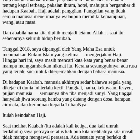
tentang kapal terbang, pakaian ihram, hotel, mahupun bergambar di
hadapan Kaabah. Haji adalah panggilan. Panggilan yang tidak
semua manusia menerimanya walaupun memiliki kemampuan,
wang, atau masa.
Dan apabila nama kita dipilih menjadi tetamu Allah… saat itu
sebenarnya seluruh hidup berubah.
Tanggal 2018, saya dipanggil oleh Yang Maha Esa untuk
menunaikan Rukun Islam yang kelima — mengerjakan Haji.
Hingga hari ini, saya masih mencari kata-kata yang benar-benar
mampu menggambarkan nikmat itu. Kerana sesungguhnya, ada rasa
yang terlalu suci untuk diterjemahkan dengan bahasa manusia.
Di hadapan Kaabah, manusia akhirnya sedar bahawa segala yang
dikejar di dunia ini terlalu kecil. Pangkat, nama, kekayaan, fesyen,
pujian manusia — semuanya tiba-tiba menjadi sunyi. Yang tinggal
hanyalah jiwa seorang hamba yang datang dengan dosa, harapan,
air mata, dan kerinduan kepada TuhanNya.
Itulah keindahan Haji.
Saat melihat Kaabah (itu adalah kali ketiga, dua kali umrah
terdahulu) saya percaya seratus kali pun kita melihatnya kita masih
tidak mampu mengawal perasaan. Ada sesuatu yang berlaku di