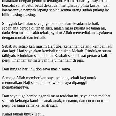
dilakukan dengan penuh ketenangan. Ada hari-harinya saya dapat
bersolat sunat betul-betul dekat dan menghadap pintu kaabah, dan
kawasannya nampak lapang seolah semua orang sudah pulang ke
bilik masing-masing.
Sungguh kesihatan saya juga berada dalam keadaan terbaik
sepanjang berada di tanah suci, malah masa pulang ke tanah air,
tiada demam atau sakit tekak, syukur Allah menyediakan segalanya
dengan mudah dan terbaik.
Sebab itu setiap kali musim Haji tiba, kenangan datang kembali lagi
dan lagi. Hati saya akan kembali rindukan Mekah. Rindukan suara
talbiyah. Rindukan saat melihat Kaabah seperti saat pertama kali
pergi, linangan air mata yang laju mengalir di pipi.
Dan hingga hari ini, doa saya masih sama.
Semoga Allah memberikan saya peluang sekali lagi untuk
menunaikan Haji sebelum tiba waktu saya dipanggil
menghadapNya.
Dan saya juga berdoa agar di masa terdekat ini, saya dapat melihat
seluruh keluarga kami — anak-anak, menantu, dan cucu-cucu —
pergi bersama-sama ke tanah suci.
Kalau bukan untuk Haji…