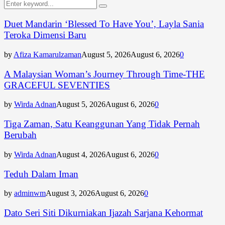
Search
Search
for:
Duet Mandarin ‘Blessed To Have You’, Layla Sania
Teroka Dimensi Baru
by
Afiza Kamarulzaman
August 5, 2026
August 6, 2026
0
A Malaysian Woman’s Journey Through Time-THE
GRACEFUL SEVENTIES
by
Wirda Adnan
August 5, 2026
August 6, 2026
0
Tiga Zaman, Satu Keanggunan Yang Tidak Pernah
Berubah
by
Wirda Adnan
August 4, 2026
August 6, 2026
0
Teduh Dalam Iman
by
adminwm
August 3, 2026
August 6, 2026
0
Dato Seri Siti Dikurniakan Ijazah Sarjana Kehormat