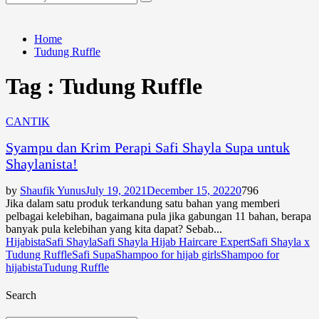
Search
for:
Home
Tudung Ruffle
Tag : Tudung Ruffle
CANTIK
Syampu dan Krim Perapi Safi Shayla Supa untuk
Shaylanista!
by
Shaufik Yunus
July 19, 2021
December 15, 2022
0
796
Jika dalam satu produk terkandung satu bahan yang memberi
pelbagai kelebihan, bagaimana pula jika gabungan 11 bahan, berapa
banyak pula kelebihan yang kita dapat? Sebab...
Hijabista
Safi Shayla
Safi Shayla Hijab Haircare Expert
Safi Shayla x
Tudung Ruffle
Safi Supa
Shampoo for hijab girls
Shampoo for
hijabista
Tudung Ruffle
Search