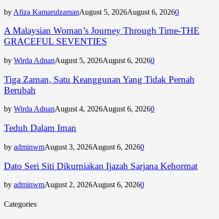
by
Afiza Kamarulzaman
August 5, 2026
August 6, 2026
0
A Malaysian Woman’s Journey Through Time-THE
GRACEFUL SEVENTIES
by
Wirda Adnan
August 5, 2026
August 6, 2026
0
Tiga Zaman, Satu Keanggunan Yang Tidak Pernah
Berubah
by
Wirda Adnan
August 4, 2026
August 6, 2026
0
Teduh Dalam Iman
by
adminwm
August 3, 2026
August 6, 2026
0
Dato Seri Siti Dikurniakan Ijazah Sarjana Kehormat
by
adminwm
August 2, 2026
August 6, 2026
0
Categories