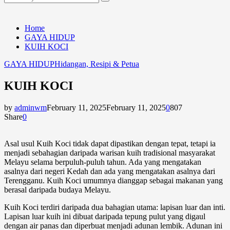
Search
for:
Home
GAYA HIDUP
KUIH KOCI
GAYA HIDUP
Hidangan, Resipi & Petua
KUIH KOCI
by
adminwm
February 11, 2025
February 11, 2025
0
807
Share
0
Asal usul Kuih Koci tidak dapat dipastikan dengan tepat, tetapi ia
menjadi sebahagian daripada warisan kuih tradisional masyarakat
Melayu selama berpuluh-puluh tahun. Ada yang mengatakan
asalnya dari negeri Kedah dan ada yang mengatakan asalnya dari
Terengganu. Kuih Koci umumnya dianggap sebagai makanan yang
berasal daripada budaya Melayu.
Kuih Koci terdiri daripada dua bahagian utama: lapisan luar dan inti.
Lapisan luar kuih ini dibuat daripada tepung pulut yang digaul
dengan air panas dan diperbuat menjadi adunan lembik. Adunan ini