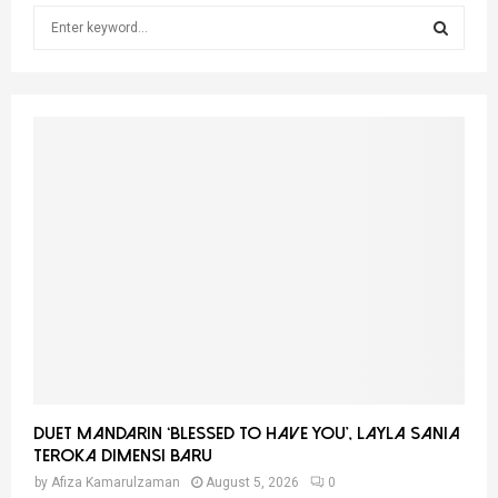
S
e
a
S
r
c
E
h
f
A
o
r
R
:
C
H
Duet Mandarin ‘Blessed To Have You’, Layla Sania
Teroka Dimensi Baru
by
Afiza Kamarulzaman
August 5, 2026
0