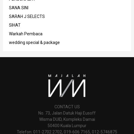
SANA SINI
SARAH J SELECTS
SIHAT
Warkah Pembaca
wedding special & package
CONTACT US
No. 73, Jalan Datuk Haji Eusoff
Wisma DUID, Kompleks Damai
50400 Kuala Lumpur
Telefon: 011-2702 2702, 019-606 7165, 012-5746875