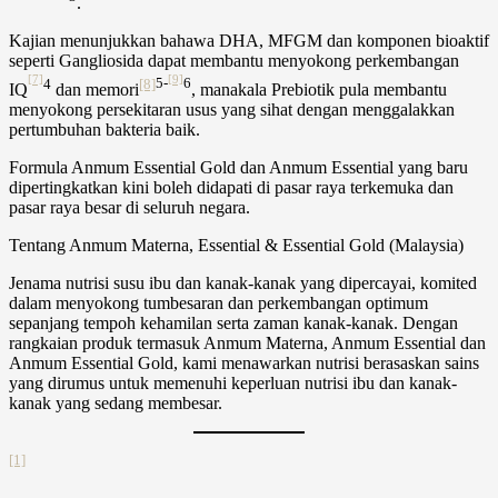
.
Kajian menunjukkan bahawa
DHA
,
MFGM
dan komponen bioaktif
seperti
Gangliosida
dapat membantu menyokong perkembangan
[7]
[9]
4
[8]
5-
6
IQ
dan
memori
, manakala
Prebiotik
pula membantu
menyokong persekitaran usus yang sihat dengan menggalakkan
pertumbuhan bakteria baik.
Formula Anmum Essential Gold dan Anmum Essential yang baru
dipertingkatkan kini boleh didapati di pasar raya terkemuka dan
pasar raya besar di seluruh negara.
Tentang Anmum Materna, Essential & Essential Gold (Malaysia)
Jenama nutrisi susu ibu dan kanak-kanak yang dipercayai, komited
dalam menyokong tumbesaran dan perkembangan optimum
sepanjang tempoh kehamilan serta zaman kanak-kanak. Dengan
rangkaian produk termasuk Anmum Materna, Anmum Essential dan
Anmum Essential Gold, kami menawarkan nutrisi berasaskan sains
yang dirumus untuk memenuhi keperluan nutrisi ibu dan kanak-
kanak yang sedang membesar.
[1]