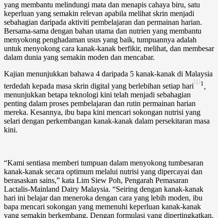
yang membantu melindungi mata dan menapis cahaya biru, satu
keperluan yang semakin relevan apabila melihat skrin menjadi
sebahagian daripada aktiviti pembelajaran dan permainan harian.
Bersama-sama dengan bahan utama dan nutrien yang membantu
menyokong penghadaman usus yang baik, tumpuannya adalah
untuk menyokong cara kanak-kanak berfikir, melihat, dan membesar
dalam dunia yang semakin moden dan mencabar.
Kajian menunjukkan bahawa
4 daripada 5 kanak-kanak di Malaysia
[1]
1
terdedah kepada masa skrin digital yang berlebihan setiap hari
,
menunjukkan betapa teknologi kini telah menjadi sebahagian
penting dalam proses pembelajaran dan rutin permainan harian
mereka. Kesannya, ibu bapa kini mencari sokongan nutrisi yang
selari dengan perkembangan kanak-kanak dalam persekitaran masa
kini.
“Kami sentiasa memberi tumpuan dalam menyokong tumbesaran
kanak-kanak secara optimum melalui nutrisi yang dipercayai dan
berasaskan sains,” kata Lim Siew Poh, Pengarah Pemasaran
Lactalis-Mainland Dairy Malaysia. “Seiring dengan kanak-kanak
hari ini belajar dan meneroka dengan cara yang lebih moden, ibu
bapa mencari sokongan yang memenuhi keperluan kanak-kanak
yang semakin berkembang. Dengan formulasi yang dipertingkatkan,