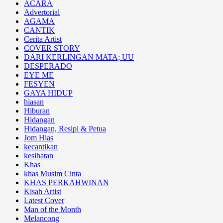
ACARA
Advertorial
AGAMA
CANTIK
Cerita Artist
COVER STORY
DARI KERLINGAN MATA; UU
DESPERADO
EYE ME
FESYEN
GAYA HIDUP
hiasan
Hiburan
Hidangan
Hidangan, Resipi & Petua
Jom Hias
kecantikan
kesihatan
Khas
khas Musim Cinta
KHAS PERKAHWINAN
Kisah Artist
Latest Cover
Man of the Month
Melancong