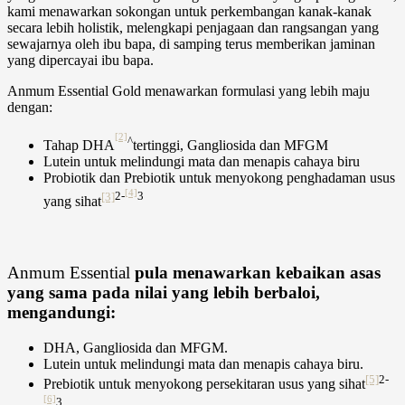
kami menawarkan sokongan untuk perkembangan kanak-kanak
secara lebih holistik, melengkapi penjagaan dan rangsangan yang
sewajarnya oleh ibu bapa, di samping terus memberikan jaminan
yang dipercayai ibu bapa.
Anmum Essential Gold
menawarkan formulasi yang lebih maju
dengan:
[2]
^
Tahap
DHA
tertinggi,
Gangliosida
dan
MFGM
Lutein
untuk melindungi mata dan menapis cahaya biru
Probiotik
dan
Prebiotik
untuk menyokong penghadaman usus
[4]
[3]
2-
3
yang sihat
Anmum Essential
pula menawarkan kebaikan asas
yang sama pada nilai yang lebih berbaloi,
mengandungi:
DHA
,
Gangliosida
dan
MFGM
.
Lutein
untuk melindungi mata dan menapis cahaya biru.
[5]
2-
Prebiotik
untuk menyokong persekitaran usus yang sihat
[6]
3