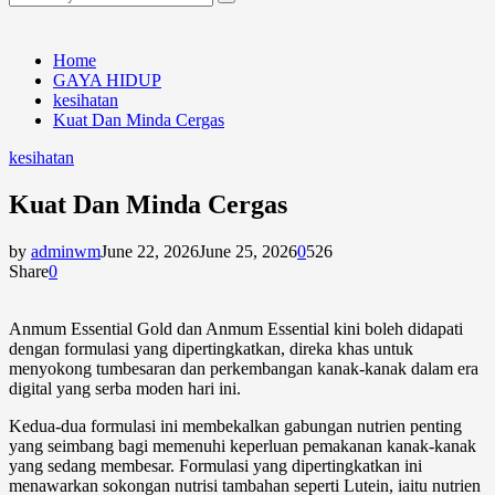
Search
for:
Home
GAYA HIDUP
kesihatan
Kuat Dan Minda Cergas
kesihatan
Kuat Dan Minda Cergas
by
adminwm
June 22, 2026
June 25, 2026
0
526
Share
0
Anmum Essential Gold
dan
Anmum Essential
kini boleh didapati
dengan formulasi yang dipertingkatkan, direka khas untuk
menyokong tumbesaran dan perkembangan kanak-kanak dalam era
digital yang serba moden hari ini.
Kedua-dua formulasi ini membekalkan gabungan nutrien penting
yang seimbang bagi memenuhi keperluan pemakanan kanak-kanak
yang sedang membesar. Formulasi yang dipertingkatkan ini
menawarkan sokongan nutrisi tambahan seperti
Lutein
, iaitu nutrien