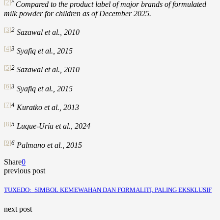
[2]
^
Compared to the product label of major brands of formulated
milk powder for children as of December 2025.
[3]
2
Sazawal et al., 2010
[4]
3
Syafiq et al., 2015
[5]
2
Sazawal et al., 2010
[6]
3
Syafiq et al., 2015
[7]
4
Kuratko et al., 2013
[8]
5
Luque-Uría et al., 2024
[9]
6
Palmano et al., 2015
Share
0
previous post
TUXEDO: SIMBOL KEMEWAHAN DAN FORMALITI, PALING EKSKLUSIF
next post