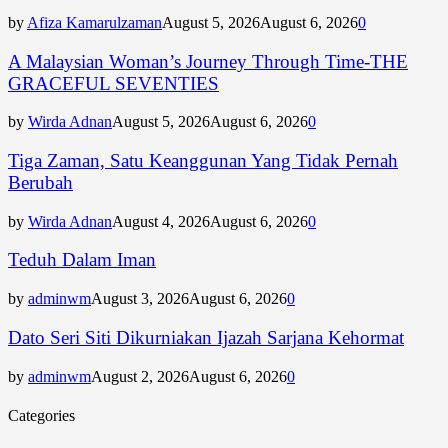
by
Afiza Kamarulzaman
August 5, 2026
August 6, 2026
0
A Malaysian Woman’s Journey Through Time-THE
GRACEFUL SEVENTIES
by
Wirda Adnan
August 5, 2026
August 6, 2026
0
Tiga Zaman, Satu Keanggunan Yang Tidak Pernah
Berubah
by
Wirda Adnan
August 4, 2026
August 6, 2026
0
Teduh Dalam Iman
by
adminwm
August 3, 2026
August 6, 2026
0
Dato Seri Siti Dikurniakan Ijazah Sarjana Kehormat
by
adminwm
August 2, 2026
August 6, 2026
0
Categories