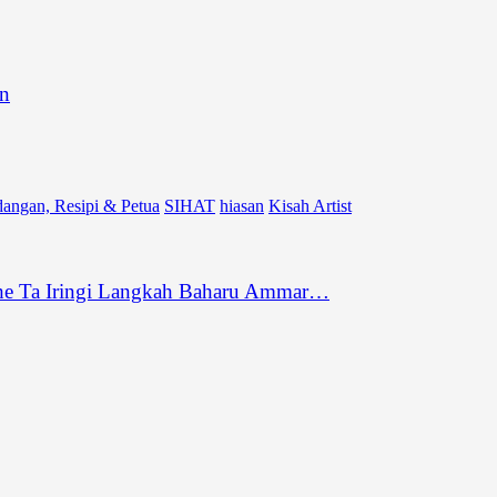
an
angan, Resipi & Petua
SIHAT
hiasan
Kisah Artist
he Ta Iringi Langkah Baharu Ammar…