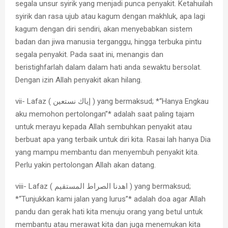
segala unsur syirik yang menjadi punca penyakit. Ketahuilah
syirik dan rasa ujub atau kagum dengan makhluk, apa lagi
kagum dengan diri sendiri, akan menyebabkan sistem
badan dan jiwa manusia terganggu, hingga terbuka pintu
segala penyakit. Pada saat ini, menangis dan
beristighfarlah dalam dalam hati anda sewaktu bersolat.
Dengan izin Allah penyakit akan hilang.
vii- Lafaz ( إياك نستعين ) yang bermaksud; *“Hanya Engkau
aku memohon pertolongan”* adalah saat paling tajam
untuk merayu kepada Allah sembuhkan penyakit atau
berbuat apa yang terbaik untuk diri kita. Rasai lah hanya Dia
yang mampu membantu dan menyembuh penyakit kita.
Perlu yakin pertolongan Allah akan datang.
viii- Lafaz ( اهدنا الصراط المستقيم ) yang bermaksud;
*“Tunjukkan kami jalan yang lurus”* adalah doa agar Allah
pandu dan gerak hati kita menuju orang yang betul untuk
membantu atau merawat kita dan juga menemukan kita