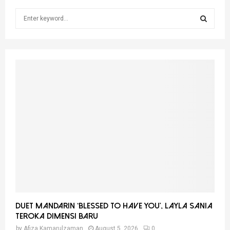
S
e
a
S
r
c
E
h
f
A
o
r
R
:
C
H
Duet Mandarin ‘Blessed To Have You’, Layla Sania
Teroka Dimensi Baru
by
Afiza Kamarulzaman
August 5, 2026
0