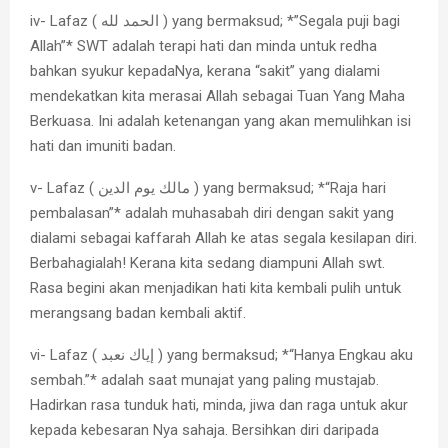
iv- Lafaz ( الحمد لله ) yang bermaksud; *”Segala puji bagi
Allah”* SWT adalah terapi hati dan minda untuk redha
bahkan syukur kepadaNya, kerana “sakit” yang dialami
mendekatkan kita merasai Allah sebagai Tuan Yang Maha
Berkuasa. Ini adalah ketenangan yang akan memulihkan isi
hati dan imuniti badan.
v- Lafaz ( مالك يوم الدين ) yang bermaksud; *“Raja hari
pembalasan”* adalah muhasabah diri dengan sakit yang
dialami sebagai kaffarah Allah ke atas segala kesilapan diri.
Berbahagialah! Kerana kita sedang diampuni Allah swt.
Rasa begini akan menjadikan hati kita kembali pulih untuk
merangsang badan kembali aktif.
vi- Lafaz ( إياك نعبد ) yang bermaksud; *“Hanya Engkau aku
sembah.”* adalah saat munajat yang paling mustajab.
Hadirkan rasa tunduk hati, minda, jiwa dan raga untuk akur
kepada kebesaran Nya sahaja. Bersihkan diri daripada