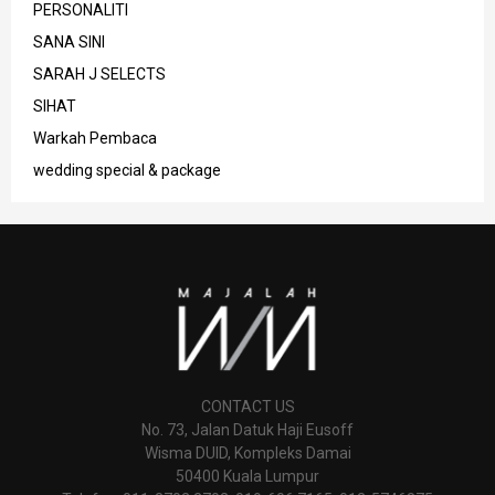
PERSONALITI
SANA SINI
SARAH J SELECTS
SIHAT
Warkah Pembaca
wedding special & package
CONTACT US
No. 73, Jalan Datuk Haji Eusoff
Wisma DUID, Kompleks Damai
50400 Kuala Lumpur