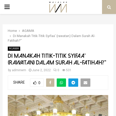
PRIMARY
MENU
Home
AGAMA
Di Manakah Titik-Titik Syifaa’ (rawatan) Dalam Surah Al-
Fatihah?”
AGAMA
Di Manakah Titik-Titik Syifaa’
(rawatan) Dalam Surah Al-Fatihah?”
by
adminwm
June 2, 2022
0
531
SHARE
0