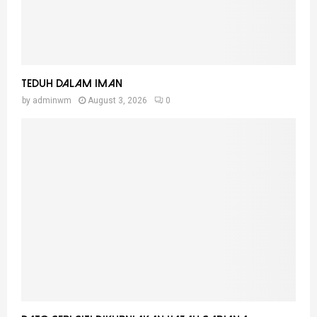
Teduh Dalam Iman
by
adminwm
August 3, 2026
0