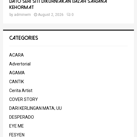
Dato Seri Siti Dikurniakan Ijazah Sarjana
Kehormat
by
adminwm
August 2, 2026
0
CATEGORIES
ACARA
Advertorial
AGAMA
CANTIK
Cerita Artist
COVER STORY
DARI KERLINGAN MATA; UU
DESPERADO
EYE ME
FESYEN