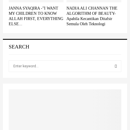
JANNA SYAQIRA -”I WANT
NADIA ALI CHANNAN THE
MY CHILDREN TO KNOW
ALGORITHM OF BEAUTY-
ALLAH FIRST, EVERYTHING
Apabila Kecantikan Ditafsir
ELSE...
Semula Oleh Teknologi
SEARCH
S
e
a
S
r
c
E
h
f
A
o
r
R
:
C