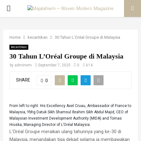
PRIMARY
MENU
Home
kecantikan
30 Tahun L’Oréal Groupe di Malaysia
kecantikan
30 Tahun L’Oréal Groupe di Malaysia
by
adminwm
September 7, 2025
0
614
SHARE
0
From left to right: His Excellency Axel Cruau, Ambassador of France to
Malaysia, Ybhg Datuk Sikh Shamsul Ibrahim Sikh Abdul Majid, CEO of
Malaysian Investment Development Authority (MIDA) and Tomas
Hruska, Managing Director of L’Oréal Malaysia.
L’Oréal Groupe meraikan ulang tahunnya yang ke-30 di
Malaysia, menandakan tiga dekad selama ia membawakan