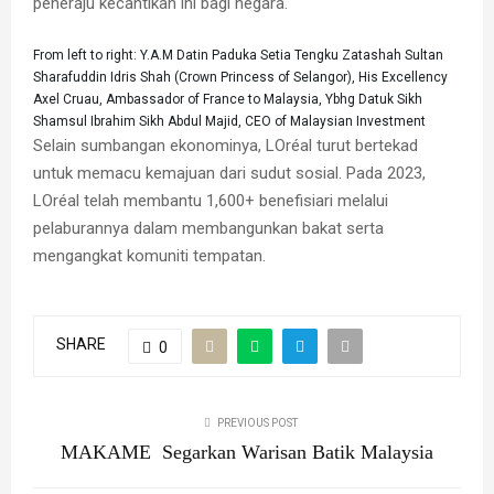
peneraju kecantikan ini bagi negara.
From left to right: Y.A.M Datin Paduka Setia Tengku Zatashah Sultan
Sharafuddin Idris Shah (Crown Princess of Selangor), His Excellency
Axel Cruau, Ambassador of France to Malaysia, Ybhg Datuk Sikh
Shamsul Ibrahim Sikh Abdul Majid, CEO of Malaysian Investment
Selain sumbangan ekonominya, LOréal turut bertekad
untuk memacu kemajuan dari sudut sosial. Pada 2023,
LOréal telah membantu 1,600+ benefisiari melalui
pelaburannya dalam membangunkan bakat serta
mengangkat komuniti tempatan.
SHARE
0
PREVIOUS POST
MAKAME Segarkan Warisan Batik Malaysia