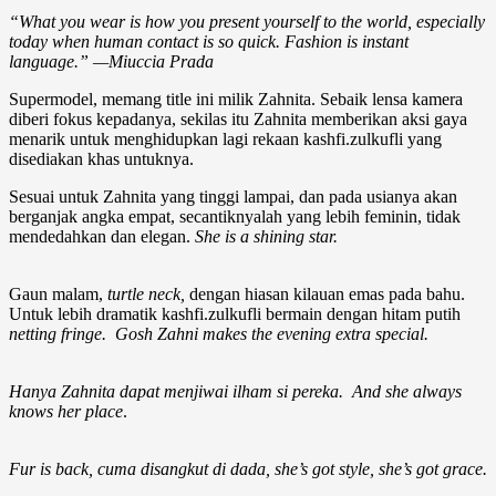
“What you wear is how you present yourself to the world, especially
today when human contact is so quick. Fashion is instant
language.” —
Miuccia Prada
Supermodel, memang title ini milik Zahnita. Sebaik lensa kamera
diberi fokus kepadanya, sekilas itu Zahnita memberikan aksi gaya
menarik untuk menghidupkan lagi rekaan kashfi.zulkufli yang
disediakan khas untuknya.
Sesuai untuk Zahnita yang tinggi lampai, dan pada usianya akan
berganjak angka empat, secantiknyalah yang lebih feminin, tidak
mendedahkan dan elegan.
She is a shining star.
Gaun malam,
turtle neck,
dengan hiasan kilauan emas pada bahu.
Untuk lebih dramatik kashfi.zulkufli bermain dengan hitam putih
netting fringe.
Gosh Zahni makes the evening extra special.
Hanya Zahnita dapat menjiwai ilham si pereka. And she always
knows her place
.
Fur is back, cuma disangkut di dada, she’s got style, she’s got grace.