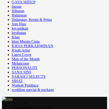
GAYA HIDUP
hiasan
Hiburan
Hidangan
Hidangan, Resipi & Petua
Jom Hias
kecantikan
kesihatan
Khas
khas Musim Cinta
KHAS PERKAHWINAN
Kisah Artist
Latest Cover
Man of the Month
Melancong
PERSONALITI
SANA SINI
SARAH J SELECTS
SIHAT
Warkah Pembaca
wedding special & package
CONTACT US
No. 73, Jalan Datuk Haji Eusoff