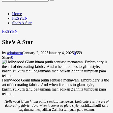
Search
for:
Home
FESYEN
She’s A Star
FESYEN
She’s A Star
by
adminwm
January 2, 2025
January 4, 2025
0
559
Share
0
Hollywood Glam hitam putih sentiasa menawan. Embroidery is the
art of decorating fabric. And when it comes to glam style,
kashfi.zulkufli tahu bagaimana menjadikan Zahnita tumpuan para
tetamu.
Hollywood Glam hitam putih sentiasa menawan. Embroidery is the art of
decorating fabric. And when it comes to glam style,
kashfi.zulkufli tahu
bagaimana menjadikan Zahnita tumpuan para tetamu.