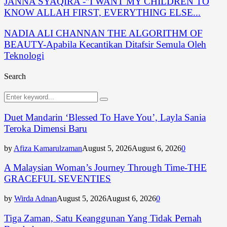
JANNA SYAQIRA -”I WANT MY CHILDREN TO
KNOW ALLAH FIRST, EVERYTHING ELSE...
NADIA ALI CHANNAN THE ALGORITHM OF
BEAUTY-Apabila Kecantikan Ditafsir Semula Oleh
Teknologi
Search
Search
Search
for:
Duet Mandarin ‘Blessed To Have You’, Layla Sania
Teroka Dimensi Baru
by
Afiza Kamarulzaman
August 5, 2026
August 6, 2026
0
A Malaysian Woman’s Journey Through Time-THE
GRACEFUL SEVENTIES
by
Wirda Adnan
August 5, 2026
August 6, 2026
0
Tiga Zaman, Satu Keanggunan Yang Tidak Pernah