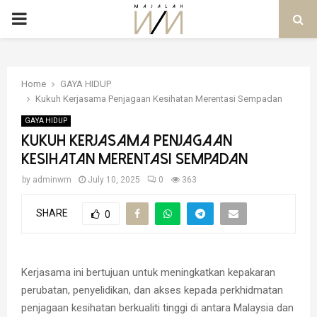
PRIMARY
MENU
Home
GAYA HIDUP
Kukuh Kerjasama Penjagaan Kesihatan Merentasi Sempadan
GAYA HIDUP
Kukuh Kerjasama Penjagaan
Kesihatan Merentasi Sempadan
by
adminwm
July 10, 2025
0
363
SHARE
0
Kerjasama ini bertujuan untuk meningkatkan kepakaran
perubatan, penyelidikan, dan akses kepada perkhidmatan
penjagaan kesihatan berkualiti tinggi di antara Malaysia dan