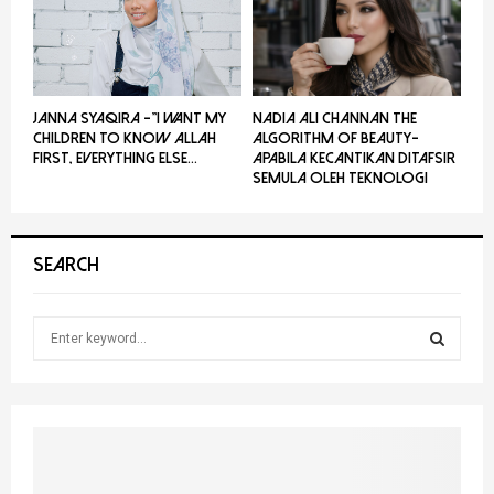
JANNA SYAQIRA -”I WANT MY
NADIA ALI CHANNAN THE
CHILDREN TO KNOW ALLAH
ALGORITHM OF BEAUTY-
FIRST, EVERYTHING ELSE...
Apabila Kecantikan Ditafsir
Semula Oleh Teknologi
SEARCH
S
e
a
S
r
c
E
h
f
A
o