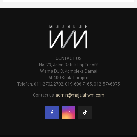
CONTACT US
No. 73, Jalan Datuk Haji Eusoff
Wisma DUID, Kompleks Damai
50400 Kuala Lumpur
Telefon: 011-2702 2702, 019-606 7165, 012-5746875
Contact us:
admin@majalahwm.com