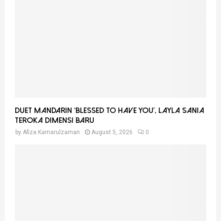
r
R
:
C
H
Duet Mandarin ‘Blessed To Have You’, Layla Sania
Teroka Dimensi Baru
by
Afiza Kamarulzaman
August 5, 2026
0