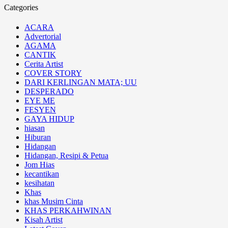
Categories
ACARA
Advertorial
AGAMA
CANTIK
Cerita Artist
COVER STORY
DARI KERLINGAN MATA; UU
DESPERADO
EYE ME
FESYEN
GAYA HIDUP
hiasan
Hiburan
Hidangan
Hidangan, Resipi & Petua
Jom Hias
kecantikan
kesihatan
Khas
khas Musim Cinta
KHAS PERKAHWINAN
Kisah Artist