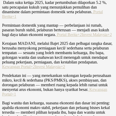
Dalam suku ketiga 2025, kadar pertumbuhan dilaporkan
5.2 %
,
satu pencapaian kukuh yang menunjukkan pemulihan dan
dinamisme dalam permintaan domestik serta pelaburan.
Portal
Berita+1
Permintaan domestik yang mantap — perbelanjaan isi rumah,
pasaran buruh stabil, pelaburan berterusan — menjadi asas kukuh
bagi daya tahan ekonomi negara.
Portal Berita+2Invest Malaysia+2
Kerajaan MADANI, melalui Bajet 2025 dan pelbagai rangka dasar,
berusaha menyokong perniagaan kecil/ sederhana serta pelaburan
tempatan — sesuatu yang boleh membantu keluarga, ibu bapa,
golongan wanita dan usahawan kecil menengah untuk mendapat
peluang pekerjaan, perniagaan, dan kestabilan pendapatan.
Kewangan Portal+2Invest Malaysia+2
Pendekatan ini — yang menekankan sokongan kepada perusahaan
mikro, kecil & sederhana (PKS/PMKS), akses pembiayaan, dan
dorongan pelaburan — memberi ruang kepada lebih ramai untuk
menyertai arus ekonomi, bukan hanya syarikat besar.
Kewangan
Portal+1
Bagi wanita dan keluarga, suasana ekonomi dan dasar ini penting:
apabila ekonomi makro stabil, pekerjaan dan peluang bisnes kekal
tersedia — memberi pilihan kepada ibu, bapa dan wanita untuk