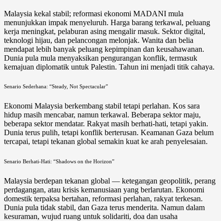
Malaysia kekal stabil; reformasi ekonomi MADANI mula
menunjukkan impak menyeluruh. Harga barang terkawal, peluang
kerja meningkat, pelaburan asing mengalir masuk. Sektor digital,
teknologi hijau, dan pelancongan melonjak. Wanita dan belia
mendapat lebih banyak peluang kepimpinan dan keusahawanan.
Dunia pula mula menyaksikan pengurangan konflik, termasuk
kemajuan diplomatik untuk Palestin. Tahun ini menjadi titik cahaya.
Senario Sederhana: “Steady, Not Spectacular”
Ekonomi Malaysia berkembang stabil tetapi perlahan. Kos sara
hidup masih mencabar, namun terkawal. Beberapa sektor maju,
beberapa sektor mendatar. Rakyat masih berhati-hati, tetapi yakin.
Dunia terus pulih, tetapi konflik berterusan. Keamanan Gaza belum
tercapai, tetapi tekanan global semakin kuat ke arah penyelesaian.
Senario Berhati-Hati: “Shadows on the Horizon”
Malaysia berdepan tekanan global — ketegangan geopolitik, perang
perdagangan, atau krisis kemanusiaan yang berlarutan. Ekonomi
domestik terpaksa bertahan, reformasi perlahan, rakyat terkesan.
Dunia pula tidak stabil, dan Gaza terus menderita. Namun dalam
kesuraman, wujud ruang untuk solidariti, doa dan usaha