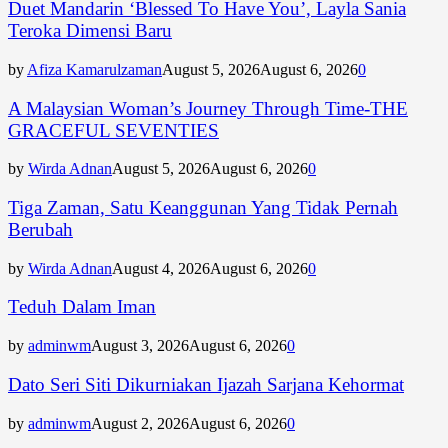
Duet Mandarin ‘Blessed To Have You’, Layla Sania
Teroka Dimensi Baru
by
Afiza Kamarulzaman
August 5, 2026
August 6, 2026
0
A Malaysian Woman’s Journey Through Time-THE
GRACEFUL SEVENTIES
by
Wirda Adnan
August 5, 2026
August 6, 2026
0
Tiga Zaman, Satu Keanggunan Yang Tidak Pernah
Berubah
by
Wirda Adnan
August 4, 2026
August 6, 2026
0
Teduh Dalam Iman
by
adminwm
August 3, 2026
August 6, 2026
0
Dato Seri Siti Dikurniakan Ijazah Sarjana Kehormat
by
adminwm
August 2, 2026
August 6, 2026
0