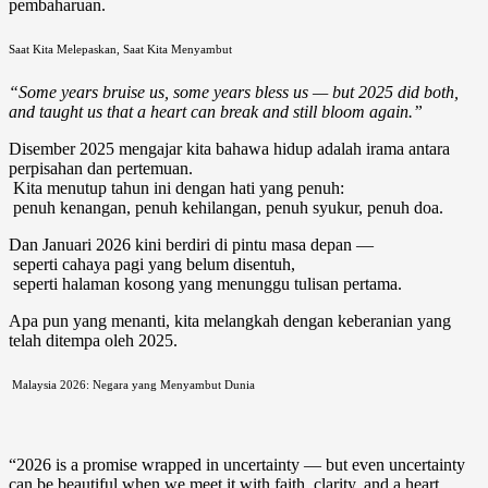
pembaharuan.
Saat Kita Melepaskan, Saat Kita Menyambut
“Some years bruise us, some years bless us — but 2025 did both,
and taught us that a heart can break and still bloom again.”
Disember 2025 mengajar kita bahawa hidup adalah irama antara
perpisahan dan pertemuan.
Kita menutup tahun ini dengan hati yang penuh:
penuh kenangan, penuh kehilangan, penuh syukur, penuh doa.
Dan Januari 2026 kini berdiri di pintu masa depan —
seperti cahaya pagi yang belum disentuh,
seperti halaman kosong yang menunggu tulisan pertama.
Apa pun yang menanti, kita melangkah dengan keberanian yang
telah ditempa oleh 2025.
Malaysia 2026: Negara yang Menyambut Dunia
“2026 is a promise wrapped in uncertainty — but even uncertainty
can be beautiful when we meet it with faith, clarity, and a heart