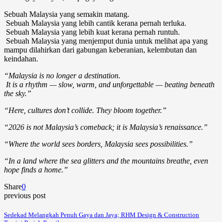
Sebuah Malaysia yang semakin matang.
Sebuah Malaysia yang lebih cantik kerana pernah terluka.
Sebuah Malaysia yang lebih kuat kerana pernah runtuh.
Sebuah Malaysia yang menjemput dunia untuk melihat apa yang
mampu dilahirkan dari gabungan keberanian, kelembutan dan
keindahan.
“Malaysia is no longer a destination.
It is a rhythm — slow, warm, and unforgettable — beating beneath
the sky.”
“Here, cultures don’t collide. They bloom together.”
“2026 is not Malaysia’s comeback; it is Malaysia’s renaissance.”
“Where the world sees borders, Malaysia sees possibilities.”
“In a land where the sea glitters and the mountains breathe, even
hope finds a home.”
Share
0
previous post
Sedekad Melangkah Penuh Gaya dan Jaya; RHM Design & Construction