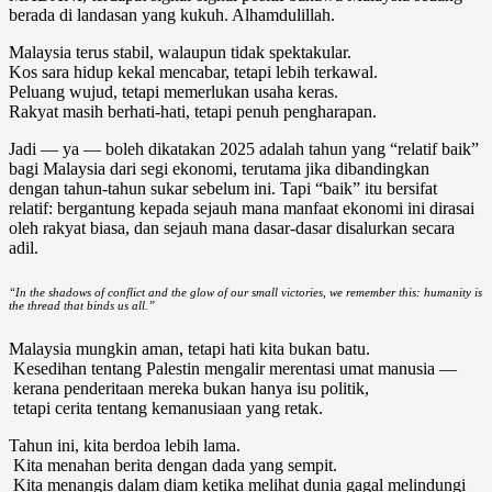
berada di landasan yang kukuh. Alhamdulillah.
Malaysia terus stabil, walaupun tidak spektakular.
Kos sara hidup kekal mencabar, tetapi lebih terkawal.
Peluang wujud, tetapi memerlukan usaha keras.
Rakyat masih berhati-hati, tetapi penuh pengharapan.
Jadi — ya — boleh dikatakan 2025 adalah tahun yang “relatif baik”
bagi Malaysia dari segi ekonomi, terutama jika dibandingkan
dengan tahun-tahun sukar sebelum ini. Tapi “baik” itu bersifat
relatif: bergantung kepada sejauh mana manfaat ekonomi ini dirasai
oleh rakyat biasa, dan sejauh mana dasar-dasar disalurkan secara
adil.
“In the shadows of conflict and the glow of our small victories, we remember this: humanity is
the thread that binds us all.”
Malaysia mungkin aman, tetapi hati kita bukan batu.
Kesedihan tentang Palestin mengalir merentasi umat manusia —
kerana penderitaan mereka bukan hanya isu politik,
tetapi cerita tentang kemanusiaan yang retak.
Tahun ini, kita berdoa lebih lama.
Kita menahan berita dengan dada yang sempit.
Kita menangis dalam diam ketika melihat dunia gagal melindungi