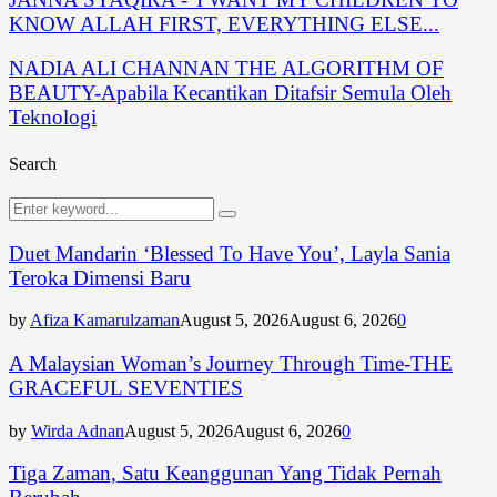
KNOW ALLAH FIRST, EVERYTHING ELSE...
NADIA ALI CHANNAN THE ALGORITHM OF
BEAUTY-Apabila Kecantikan Ditafsir Semula Oleh
Teknologi
Search
Search
Search
for:
Duet Mandarin ‘Blessed To Have You’, Layla Sania
Teroka Dimensi Baru
by
Afiza Kamarulzaman
August 5, 2026
August 6, 2026
0
A Malaysian Woman’s Journey Through Time-THE
GRACEFUL SEVENTIES
by
Wirda Adnan
August 5, 2026
August 6, 2026
0
Tiga Zaman, Satu Keanggunan Yang Tidak Pernah