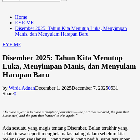
Search
for:
Home
EYE ME
Disember 2025: Tahun Kita Menutup Luka, Menyimpan
Manis, dan Menyulam Harapan Baru
EYE ME
Disember 2025: Tahun Kita Menutup
Luka, Menyimpan Manis, dan Menyulam
Harapan Baru
by
Wirda Adnan
December 1, 2025
December 7, 2025
0
531
Share
0
“To close a year is to close a chapter of ourselves — the part that survived, the part that
blossomed, and the part that learned to rise again.”
Ada sesuatu yang magis tentang Disember. Bulan terakhir yang
selalu terasa seperti menghela nafas paling dalam sebelum kita
melepaskan segalanya—yang manis, yang pedih, yang tersimpan