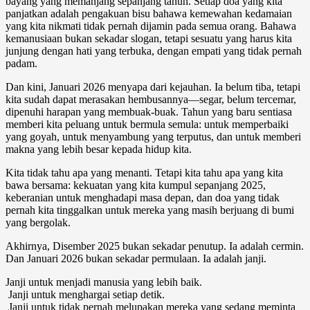
bayang yang memanjang sepanjang tahun. Setiap doa yang kita
panjatkan adalah pengakuan bisu bahawa kemewahan kedamaian
yang kita nikmati tidak pernah dijamin pada semua orang. Bahawa
kemanusiaan bukan sekadar slogan, tetapi sesuatu yang harus kita
junjung dengan hati yang terbuka, dengan empati yang tidak pernah
padam.
Dan kini, Januari 2026 menyapa dari kejauhan. Ia belum tiba, tetapi
kita sudah dapat merasakan hembusannya—segar, belum tercemar,
dipenuhi harapan yang membuak-buak. Tahun yang baru sentiasa
memberi kita peluang untuk bermula semula: untuk memperbaiki
yang goyah, untuk menyambung yang terputus, dan untuk memberi
makna yang lebih besar kepada hidup kita.
Kita tidak tahu apa yang menanti. Tetapi kita tahu apa yang kita
bawa bersama: kekuatan yang kita kumpul sepanjang 2025,
keberanian untuk menghadapi masa depan, dan doa yang tidak
pernah kita tinggalkan untuk mereka yang masih berjuang di bumi
yang bergolak.
Akhirnya, Disember 2025 bukan sekadar penutup. Ia adalah cermin.
Dan Januari 2026 bukan sekadar permulaan. Ia adalah janji.
Janji untuk menjadi manusia yang lebih baik.
Janji untuk menghargai setiap detik.
Janji untuk tidak pernah melupakan mereka yang sedang meminta