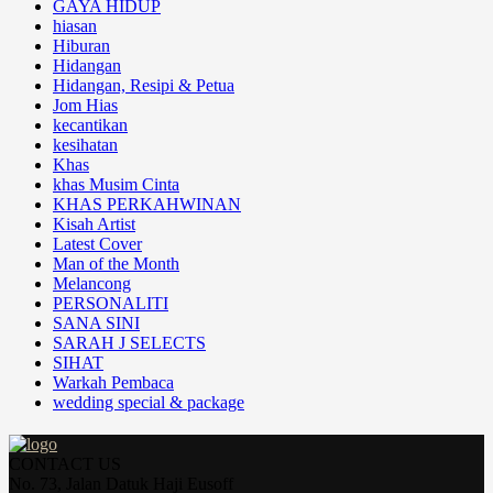
GAYA HIDUP
hiasan
Hiburan
Hidangan
Hidangan, Resipi & Petua
Jom Hias
kecantikan
kesihatan
Khas
khas Musim Cinta
KHAS PERKAHWINAN
Kisah Artist
Latest Cover
Man of the Month
Melancong
PERSONALITI
SANA SINI
SARAH J SELECTS
SIHAT
Warkah Pembaca
wedding special & package
CONTACT US
No. 73, Jalan Datuk Haji Eusoff