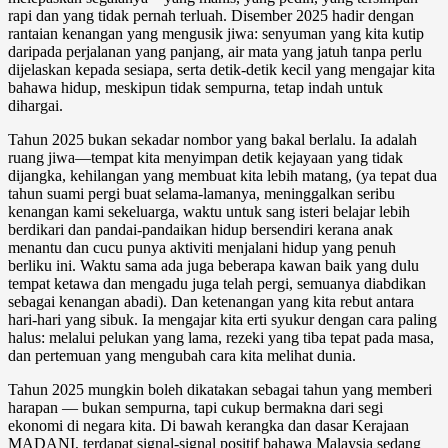
rapi dan yang tidak pernah terluah. Disember 2025 hadir dengan
rantaian kenangan yang mengusik jiwa: senyuman yang kita kutip
daripada perjalanan yang panjang, air mata yang jatuh tanpa perlu
dijelaskan kepada sesiapa, serta detik-detik kecil yang mengajar kita
bahawa hidup, meskipun tidak sempurna, tetap indah untuk
dihargai.
Tahun 2025 bukan sekadar nombor yang bakal berlalu. Ia adalah
ruang jiwa—tempat kita menyimpan detik kejayaan yang tidak
dijangka, kehilangan yang membuat kita lebih matang, (ya tepat dua
tahun suami pergi buat selama-lamanya, meninggalkan seribu
kenangan kami sekeluarga, waktu untuk sang isteri belajar lebih
berdikari dan pandai-pandaikan hidup bersendiri kerana anak
menantu dan cucu punya aktiviti menjalani hidup yang penuh
berliku ini. Waktu sama ada juga beberapa kawan baik yang dulu
tempat ketawa dan mengadu juga telah pergi, semuanya diabdikan
sebagai kenangan abadi). Dan ketenangan yang kita rebut antara
hari-hari yang sibuk. Ia mengajar kita erti syukur dengan cara paling
halus: melalui pelukan yang lama, rezeki yang tiba tepat pada masa,
dan pertemuan yang mengubah cara kita melihat dunia.
Tahun 2025 mungkin boleh dikatakan sebagai tahun yang memberi
harapan — bukan sempurna, tapi cukup bermakna dari segi
ekonomi di negara kita. Di bawah kerangka dan dasar Kerajaan
MADANI, terdapat signal-signal positif bahawa Malaysia sedang