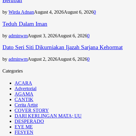
Berubah
by
Wirda Adnan
August 4, 2026
August 6, 2026
0
Teduh Dalam Iman
by
adminwm
August 3, 2026
August 6, 2026
0
Dato Seri Siti Dikurniakan Ijazah Sarjana Kehormat
by
adminwm
August 2, 2026
August 6, 2026
0
Categories
ACARA
Advertorial
AGAMA
CANTIK
Cerita Artist
COVER STORY
DARI KERLINGAN MATA; UU
DESPERADO
EYE ME
FESYEN