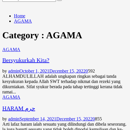
Search
for:
Home
AGAMA
Category : AGAMA
AGAMA
Bersyukurkah Kita?
by
admin
October 1, 2021
December 15, 2022
0
592
ALHAMDULILLAH adalah ungkapan ringkas sebagai tanda
kesyukuran kepada Allah SWT terhadap nikmat dan rezeki yang
dikurniakan. Sifat syukur berada pada tahap tertinggi kerana tidak
ramai...
AGAMA
HARAM حرم
by
admin
September 14, 2021
December 15, 2022
0
855
Arti lafaz haram ialah sesuatu yang dilindungi dan dibela seseorang.
la juga barerti sesuatu yang tidak boleh dinodai kemuliaan dan ke­