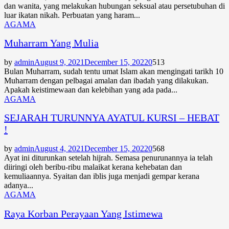
dan wanita, yang melakukan hubungan seksual atau persetubuhan di
luar ikatan nikah. Perbuatan yang haram...
AGAMA
Muharram Yang Mulia
by
admin
August 9, 2021
December 15, 2022
0
513
Bulan Muharram, sudah tentu umat Islam akan mengingati tarikh 10
Muharram dengan pelbagai amalan dan ibadah yang dilakukan.
Apakah keistimewaan dan kelebihan yang ada pada...
AGAMA
SEJARAH TURUNNYA AYATUL KURSI – HEBAT
!
by
admin
August 4, 2021
December 15, 2022
0
568
Ayat ini diturunkan setelah hijrah. Semasa penurunannya ia telah
diiringi oleh beribu-ribu malaikat kerana kehebatan dan
kemuliaannya. Syaitan dan iblis juga menjadi gempar kerana
adanya...
AGAMA
Raya Korban Perayaan Yang Istimewa