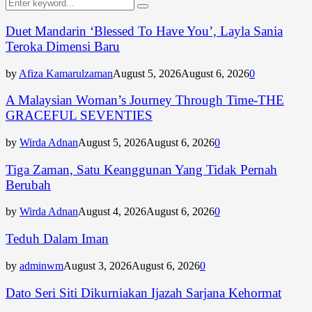
Search
Search
for:
Duet Mandarin ‘Blessed To Have You’, Layla Sania
Teroka Dimensi Baru
by
Afiza Kamarulzaman
August 5, 2026
August 6, 2026
0
A Malaysian Woman’s Journey Through Time-THE
GRACEFUL SEVENTIES
by
Wirda Adnan
August 5, 2026
August 6, 2026
0
Tiga Zaman, Satu Keanggunan Yang Tidak Pernah
Berubah
by
Wirda Adnan
August 4, 2026
August 6, 2026
0
Teduh Dalam Iman
by
adminwm
August 3, 2026
August 6, 2026
0
Dato Seri Siti Dikurniakan Ijazah Sarjana Kehormat