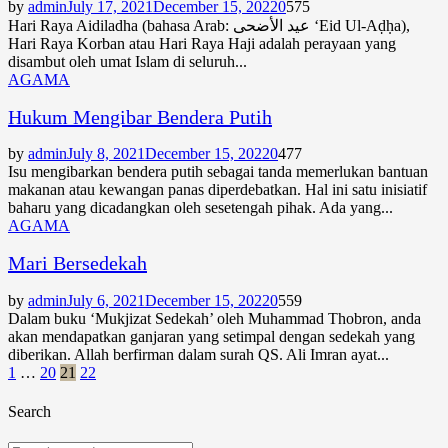
by
admin
July 17, 2021
December 15, 2022
0
575
Hari Raya Aidiladha (bahasa Arab: عيد الأضحى ‘Eid Ul-Aḍḥa),
Hari Raya Korban atau Hari Raya Haji adalah perayaan yang
disambut oleh umat Islam di seluruh...
AGAMA
Hukum Mengibar Bendera Putih
by
admin
July 8, 2021
December 15, 2022
0
477
Isu mengibarkan bendera putih sebagai tanda memerlukan bantuan
makanan atau kewangan panas diperdebatkan. Hal ini satu inisiatif
baharu yang dicadangkan oleh sesetengah pihak. Ada yang...
AGAMA
Mari Bersedekah
by
admin
July 6, 2021
December 15, 2022
0
559
Dalam buku ‘Mukjizat Sedekah’ oleh Muhammad Thobron, anda
akan mendapatkan ganjaran yang setimpal dengan sedekah yang
diberikan. Allah berfirman dalam surah QS. Ali Imran ayat...
Posts
1
…
20
21
22
pagination
Search