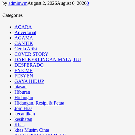
by
adminwm
August 2, 2026
August 6, 2026
0
Categories
ACARA
Advertorial
AGAMA
CANTIK
Cerita Artist
COVER STORY
DARI KERLINGAN MATA; UU
DESPERADO
EYE ME
FESYEN
GAYA HIDUP
hiasan
Hiburan
Hidangan
Hidangan, Resipi & Petua
Jom Hias
kecantikan
kesihatan
Khas
khas Musim Cinta