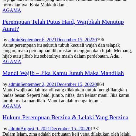
hormatannya. Kota Makkah dan...
AGAMA
Perempuan Telah Putus Haid, Wajibkah Menutup
Aurat?
by
admin
September 6, 2021
December 15, 2022
0
796
Aurat perempuan itu seluruh tubuh kecuali wajah dan telapak
tangan, maka perempuan diharuskan menggunakan hijab. Memang,
hijab atau jilbab itu sebetulnya masih dalam perdebatan. Ada...
AGAMA
Mandi Wajib – Jika Kamu Junub Maka Mandilah
by
admin
September 2, 2021
December 15, 2022
0
864
Mandi wajib adalah mandi yang dilakukan untuk menghilangkan
hadas besar. Seperti haid, junub, nifas, dan keluar mani. Jika kamu
junub, maka mandilah. Mandi adalah mengalirkan...
AGAMA
Hukum Perempuan Berzina & Lelaki Yang Berzina
by
admin
August 9, 2021
December 15, 2022
0
1331
Dalam Islam, zina adalah perbuatan keji yang dilakukan oleh lelaki