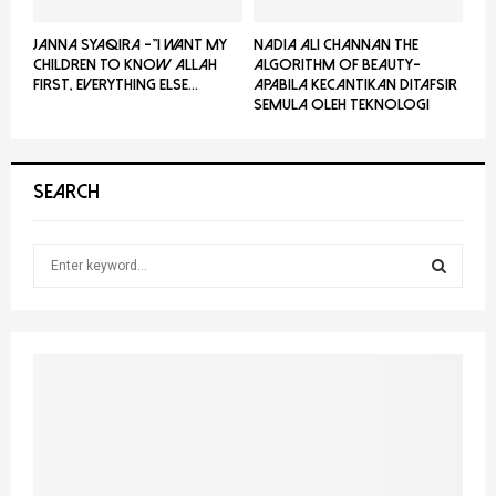
JANNA SYAQIRA -”I WANT MY
NADIA ALI CHANNAN THE
CHILDREN TO KNOW ALLAH
ALGORITHM OF BEAUTY-
FIRST, EVERYTHING ELSE...
Apabila Kecantikan Ditafsir
Semula Oleh Teknologi
SEARCH
S
e
a
S
r
c
E
h
f
A
o
r
R
:
C