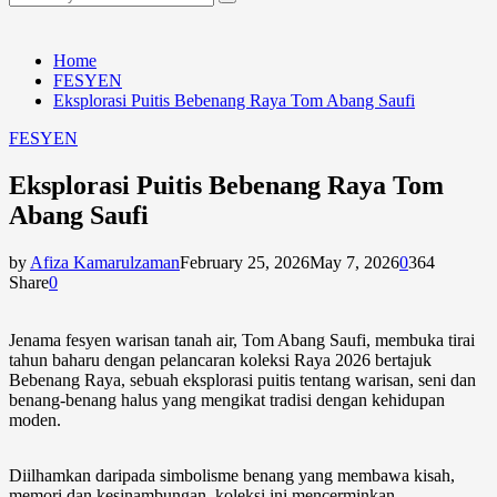
Search
for:
Home
FESYEN
Eksplorasi Puitis Bebenang Raya Tom Abang Saufi
FESYEN
Eksplorasi Puitis Bebenang Raya Tom
Abang Saufi
by
Afiza Kamarulzaman
February 25, 2026
May 7, 2026
0
364
Share
0
Jenama fesyen warisan tanah air, Tom Abang Saufi, membuka tirai
tahun baharu dengan pelancaran koleksi Raya 2026 bertajuk
Bebenang Raya, sebuah eksplorasi puitis tentang warisan, seni dan
benang-benang halus yang mengikat tradisi dengan kehidupan
moden.
Diilhamkan daripada simbolisme benang yang membawa kisah,
memori dan kesinambungan, koleksi ini mencerminkan