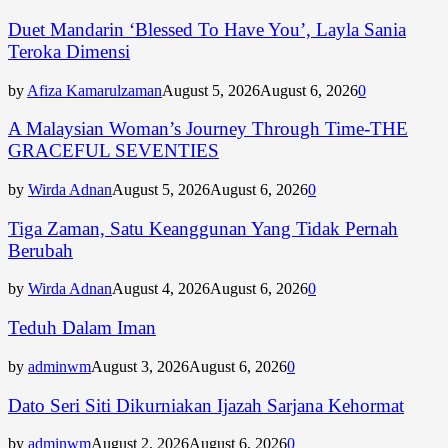
Search
for:
Duet Mandarin ‘Blessed To Have You’, Layla Sania
Teroka Dimensi
by
Afiza Kamarulzaman
August 5, 2026
August 6, 2026
0
A Malaysian Woman’s Journey Through Time-THE
GRACEFUL SEVENTIES
by
Wirda Adnan
August 5, 2026
August 6, 2026
0
Tiga Zaman, Satu Keanggunan Yang Tidak Pernah
Berubah
by
Wirda Adnan
August 4, 2026
August 6, 2026
0
Teduh Dalam Iman
by
adminwm
August 3, 2026
August 6, 2026
0
Dato Seri Siti Dikurniakan Ijazah Sarjana Kehormat
by
adminwm
August 2, 2026
August 6, 2026
0