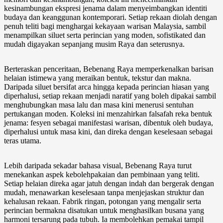
kesinambungan ekspresi jenama dalam menyeimbangkan identiti
budaya dan keanggunan kontemporari. Setiap rekaan diolah dengan
penuh teliti bagi menghargai kekayaan warisan Malaysia, sambil
menampilkan siluet serta perincian yang moden, sofistikated dan
mudah digayakan sepanjang musim Raya dan seterusnya.
Berteraskan penceritaan, Bebenang Raya memperkenalkan barisan
helaian istimewa yang meraikan bentuk, tekstur dan makna.
Daripada siluet bersifat arca hingga kepada perincian hiasan yang
diperhalusi, setiap rekaan menjadi naratif yang boleh dipakai sambil
menghubungkan masa lalu dan masa kini menerusi sentuhan
pertukangan moden. Koleksi ini menzahirkan falsafah reka bentuk
jenama: fesyen sebagai manifestasi warisan, dibentuk oleh budaya,
diperhalusi untuk masa kini, dan direka dengan keselesaan sebagai
teras utama.
Lebih daripada sekadar bahasa visual, Bebenang Raya turut
menekankan aspek kebolehpakaian dan pembinaan yang teliti.
Setiap helaian direka agar jatuh dengan indah dan bergerak dengan
mudah, menawarkan keselesaan tanpa menjejaskan struktur dan
kehalusan rekaan. Fabrik ringan, potongan yang mengalir serta
perincian bermakna disatukan untuk menghasilkan busana yang
harmoni tersarung pada tubuh. Ia membolehkan pemakai tampil