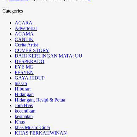
Categories
ACARA
Advertorial
AGAMA
CANTIK
Cerita Artist
COVER STORY
DARI KERLINGAN MATA; UU
DESPERADO
EYE ME
FESYEN
GAYA HIDUP
hiasan
Hiburan
Hidangan
Hidangan, Resipi & Petua
Jom Hias
kecantikan
kesihatan
Khas
khas Musim Cinta
KHAS PERKAHWINAN