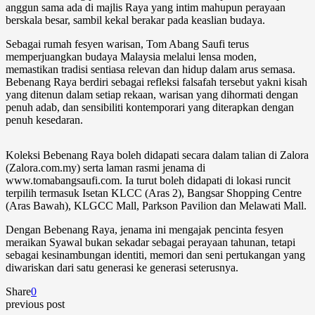
anggun sama ada di majlis Raya yang intim mahupun perayaan
berskala besar, sambil kekal berakar pada keaslian budaya.
Sebagai rumah fesyen warisan, Tom Abang Saufi terus
memperjuangkan budaya Malaysia melalui lensa moden,
memastikan tradisi sentiasa relevan dan hidup dalam arus semasa.
Bebenang Raya berdiri sebagai refleksi falsafah tersebut yakni kisah
yang ditenun dalam setiap rekaan, warisan yang dihormati dengan
penuh adab, dan sensibiliti kontemporari yang diterapkan dengan
penuh kesedaran.
Koleksi Bebenang Raya boleh didapati secara dalam talian di Zalora
(Zalora.com.my) serta laman rasmi jenama di
www.tomabangsaufi.com. Ia turut boleh didapati di lokasi runcit
terpilih termasuk Isetan KLCC (Aras 2), Bangsar Shopping Centre
(Aras Bawah), KLGCC Mall, Parkson Pavilion dan Melawati Mall.
Dengan Bebenang Raya, jenama ini mengajak pencinta fesyen
meraikan Syawal bukan sekadar sebagai perayaan tahunan, tetapi
sebagai kesinambungan identiti, memori dan seni pertukangan yang
diwariskan dari satu generasi ke generasi seterusnya.
Share
0
previous post