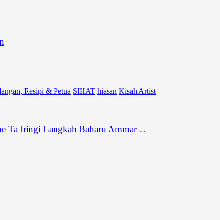
an
angan, Resipi & Petua
SIHAT
hiasan
Kisah Artist
he Ta Iringi Langkah Baharu Ammar…