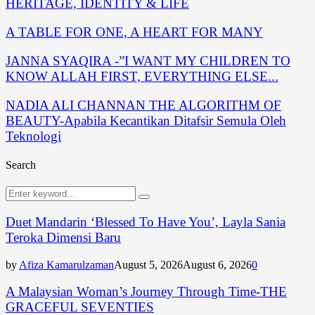
HERITAGE, IDENTITY & LIFE
A TABLE FOR ONE, A HEART FOR MANY
JANNA SYAQIRA -”I WANT MY CHILDREN TO
KNOW ALLAH FIRST, EVERYTHING ELSE...
NADIA ALI CHANNAN THE ALGORITHM OF
BEAUTY-Apabila Kecantikan Ditafsir Semula Oleh
Teknologi
Search
Search
Search
for:
Duet Mandarin ‘Blessed To Have You’, Layla Sania
Teroka Dimensi Baru
by
Afiza Kamarulzaman
August 5, 2026
August 6, 2026
0
A Malaysian Woman’s Journey Through Time-THE
GRACEFUL SEVENTIES