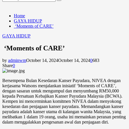
Search
for:
Home
GAYA HIDUP
‘Moments of CARE’
GAYA HIDUP
‘Moments of CARE’
by
adminwm
October 14, 2024
October 14, 2024
0
683
Share
0
Bersempena Bulan Kesedaran Kanser Payudara, NIVEA dengan
kerjasama Watsons menjalankan inisiatif ‘Moments of CARE’,
dengan sasaran untuk mengumpul dan menyumbang RM50,000
kepada Persatuan Kebajikan Kanser Payudara Malaysia (BCWA).
Kempen ini mencerminkan komitmen NIVEA dalam menyokong
kesedaran dan penjagaan kanser payudara. Memandangkan kanser
payudara adalah kanser utama di kalangan wanita Malaysia, yang
melibatkan 1 dalam 19 orang, usaha ini memainkan peranan penting
dalam menggalakkan pengesanan awal dan penjagaan diri.