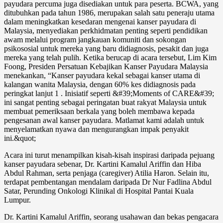
payudara percuma juga disediakan untuk para peserta. BCWA, yang
ditubuhkan pada tahun 1986, merupakan salah satu peneraju utama
dalam meningkatkan kesedaran mengenai kanser payudara di
Malaysia, menyediakan perkhidmatan penting seperti pendidikan
awam melalui program jangkauan komuniti dan sokongan
psikososial untuk mereka yang baru didiagnosis, pesakit dan juga
mereka yang telah pulih. Ketika berucap di acara tersebut, Lim Kim
Foong, Presiden Persatuan Kebajikan Kanser Payudara Malaysia
menekankan, “Kanser payudara kekal sebagai kanser utama di
kalangan wanita Malaysia, dengan 60% kes didiagnosis pada
peringkat lanjut 1 . Inisiatif seperti &#39;Moments of CARE&#39;
ini sangat penting sebagai peringatan buat rakyat Malaysia untuk
membuat pemeriksaan berkala yang boleh membawa kepada
pengesanan awal kanser payudara. Matlamat kami adalah untuk
menyelamatkan nyawa dan mengurangkan impak penyakit
ini.&quot;
Acara ini turut menampilkan kisah-kisah inspirasi daripada pejuang
kanser payudara sebenar, Dr. Kartini Kamalul Ariffin dan Hiba
Abdul Rahman, serta penjaga (caregiver) Atilia Haron. Selain itu,
terdapat pembentangan mendalam daripada Dr Nur Fadlina Abdul
Satar, Perunding Onkologi Klinikal di Hospital Pantai Kuala
Lumpur.
Dr. Kartini Kamalul Ariffin, seorang usahawan dan bekas pengacara