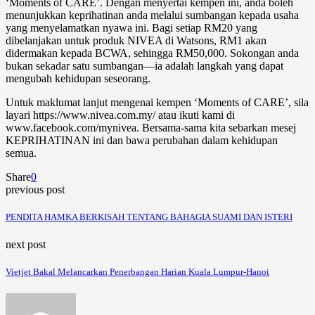
‘Moments of CARE’. Dengan menyertai kempen ini, anda boleh
menunjukkan keprihatinan anda melalui sumbangan kepada usaha
yang menyelamatkan nyawa ini. Bagi setiap RM20 yang
dibelanjakan untuk produk NIVEA di Watsons, RM1 akan
didermakan kepada BCWA, sehingga RM50,000. Sokongan anda
bukan sekadar satu sumbangan—ia adalah langkah yang dapat
mengubah kehidupan seseorang.
Untuk maklumat lanjut mengenai kempen ‘Moments of CARE’, sila
layari https://www.nivea.com.my/ atau ikuti kami di
www.facebook.com/mynivea. Bersama-sama kita sebarkan mesej
KEPRIHATINAN ini dan bawa perubahan dalam kehidupan
semua.
Share
0
previous post
PENDITA HAMKA BERKISAH TENTANG BAHAGIA SUAMI DAN ISTERI
next post
Vietjet Bakal Melancarkan Penerbangan Harian Kuala Lumpur-Hanoi