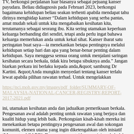
TV, berkongsi perjalanan luar biasanya sebagai pejuang kanser
payudara. Beliau didiagnosis pada Februari 2023, berkongsi
bagaimana kehidupan beliau seakan terhenti apabila mendapat tahu
dirinya menghidap kanser “Dalam kehidupan yang serba pantas,
amat mudah sekali untuk kita mengabaikan kesihatan kita,
terutamanya sebagai seorang ibu. Kita sering utamakan keperluan
keluarga berbanding diri sendiri, tetapi anda perlu ingat bahawa
keluarga memerlukan anda untuk kekal sihat. Kanser ibarat satu
peringatan buat saya—ia menekankan betapa pentingnya melalui
kehidupan setiap hari dan apa yang benar-benar penting dalam
kehidupan. Saya menggesa semua orang untuk menjalani saringan
kesihatan secara berkala, tidak kira betapa sibuknya anda.” Jangan
biarkan perkara ini berlaku kepada anda,&quot; sambung Dr
Kartini. &quot;Anda mungkin menyedari tentang kanser terlalu
lewat apabila pilihan rawatan terhad. Untuk mengelakkan
https://nci.moh.gov.my/images/pdf_folder/SUMMARY-OF-
MALAYSIA-NATIONAL-CANCER-REGISTRY-REPORT-
2017-2021.pdf
ini, utamakan kesihatan anda dan jadualkan pemeriksaan berkala.
Pengesanan awal adalah penting untuk rawatan yang berjaya dan
kualiti hidup yang lebih baik. Perkongsian kisah-kisah mereka ini
menekankan betapa pentingnya pengesanan awal dan sokongan
komuniti, elemen utama yang ingin diketengahkan oleh inisiatif