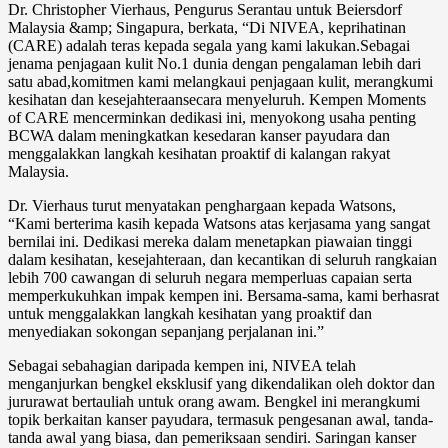
Dr. Christopher Vierhaus, Pengurus Serantau untuk Beiersdorf
Malaysia &amp; Singapura, berkata, “Di NIVEA, keprihatinan
(CARE) adalah teras kepada segala yang kami lakukan.Sebagai
jenama penjagaan kulit No.1 dunia dengan pengalaman lebih dari
satu abad,komitmen kami melangkaui penjagaan kulit, merangkumi
kesihatan dan kesejahteraansecara menyeluruh. Kempen Moments
of CARE mencerminkan dedikasi ini, menyokong usaha penting
BCWA dalam meningkatkan kesedaran kanser payudara dan
menggalakkan langkah kesihatan proaktif di kalangan rakyat
Malaysia.
Dr. Vierhaus turut menyatakan penghargaan kepada Watsons,
“Kami berterima kasih kepada Watsons atas kerjasama yang sangat
bernilai ini. Dedikasi mereka dalam menetapkan piawaian tinggi
dalam kesihatan, kesejahteraan, dan kecantikan di seluruh rangkaian
lebih 700 cawangan di seluruh negara memperluas capaian serta
memperkukuhkan impak kempen ini. Bersama-sama, kami berhasrat
untuk menggalakkan langkah kesihatan yang proaktif dan
menyediakan sokongan sepanjang perjalanan ini.”
Sebagai sebahagian daripada kempen ini, NIVEA telah
menganjurkan bengkel eksklusif yang dikendalikan oleh doktor dan
jururawat bertauliah untuk orang awam. Bengkel ini merangkumi
topik berkaitan kanser payudara, termasuk pengesanan awal, tanda-
tanda awal yang biasa, dan pemeriksaan sendiri. Saringan kanser