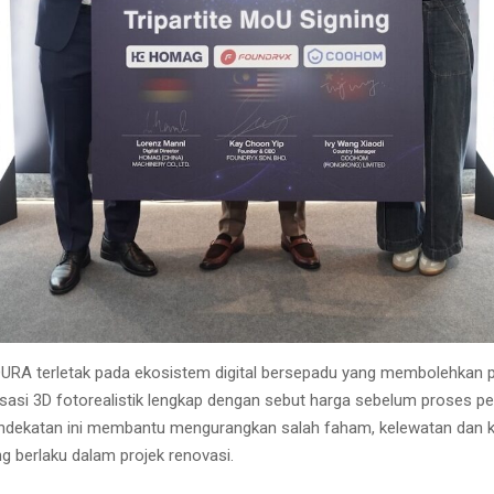
URA terletak pada ekosistem digital bersepadu yang membolehkan 
lisasi 3D fotorealistik lengkap dengan sebut harga sebelum proses p
ndekatan ini membantu mengurangkan salah faham, kelewatan dan k
g berlaku dalam projek renovasi.