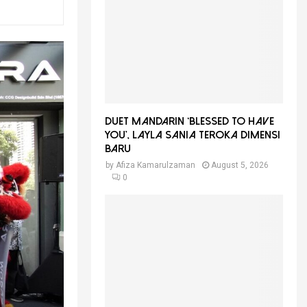
f
A
o
r
R
:
C
H
Duet Mandarin ‘Blessed To Have
You’, Layla Sania Teroka Dimensi
Baru
by
Afiza Kamarulzaman
August 5, 2026
0