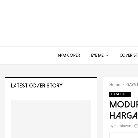
WM COVER
EYE ME
COVER S
Home
GAYA 
LATEST COVER STORY
GAYA HIDUP
MODUR
HARGA
by
adminwm