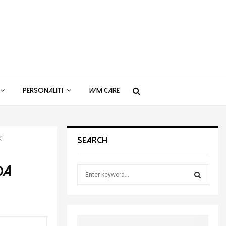
PERSONALITI
WM CARE
K
SEARCH
DA
S
e
a
S
r
c
E
h