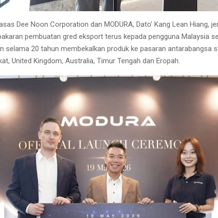
sas Dee Noon Corporation dan MODURA, Dato’ Kang Lean Hiang, je
karan pembuatan gred eksport terus kepada pengguna Malaysia sel
n selama 20 tahun membekalkan produk ke pasaran antarabangsa se
kat, United Kingdom, Australia, Timur Tengah dan Eropah.