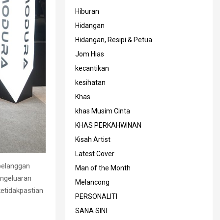
Hiburan
Hidangan
Hidangan, Resipi & Petua
Jom Hias
kecantikan
kesihatan
Khas
khas Musim Cinta
KHAS PERKAHWINAN
Kisah Artist
Latest Cover
pelanggan
Man of the Month
engeluaran
Melancong
etidakpastian
PERSONALITI
SANA SINI