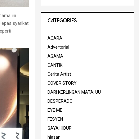
nama ini
CATEGORIES
epas syarikat
perti
ACARA
Advertorial
AGAMA
CANTIK
Cerita Artist
COVER STORY
DARI KERLINGAN MATA; UU
DESPERADO
EYE ME
FESYEN
GAYA HIDUP
hiasan