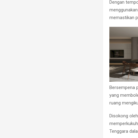
Dengan tempoh
menggunakan 
memastikan pe
Bersempena p
yang membole
ruang mengiku
Disokong oleh
memperkukuhk
Tenggara dala