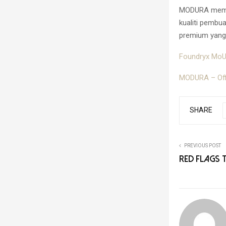
MODURA memba
kualiti pembu
premium yang 
Foundryx MoU
MODURA – Off
SHARE
PREVIOUS POST
RED FLAGS 