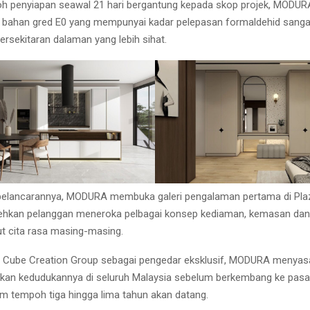
 penyiapan seawal 21 hari bergantung kepada skop projek, MODURA
bahan gred E0 yang mempunyai kadar pelepasan formaldehid sangat
rsekitaran dalaman yang lebih sihat.
elancarannya, MODURA membuka galeri pengalaman pertama di Plaz
hkan pelanggan meneroka pelbagai konsep kediaman, kemasan dan
t cita rasa masing-masing.
 Cube Creation Group sebagai pengedar eksklusif, MODURA menyas
an kedudukannya di seluruh Malaysia sebelum berkembang ke pasa
m tempoh tiga hingga lima tahun akan datang.