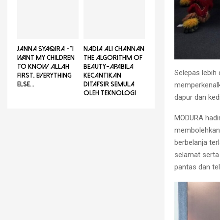
JANNA SYAQIRA -”I
NADIA ALI CHANNAN
WANT MY CHILDREN
THE ALGORITHM OF
TO KNOW ALLAH
BEAUTY-Apabila
Selepas lebih
FIRST, EVERYTHING
Kecantikan
ELSE...
Ditafsir Semula
memperkenalk
Oleh Teknologi
dapur dan ked
MODURA hadir 
membolehkan p
berbelanja te
selamat serta
pantas dan tel