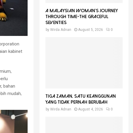
A Malaysian Woman’s Journey
Through Time-THE GRACEFUL
SEVENTIES
by
Wirda Adnan
August 5, 2026
0
orporation
ian kabinet
emium,
erlu
r, bahan
ebih mudah,
Tiga Zaman, Satu Keanggunan
Yang Tidak Pernah Berubah
by
Wirda Adnan
August 4, 2026
0