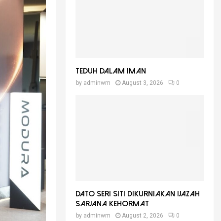
Teduh Dalam Iman
by
adminwm
August 3, 2026
0
Dato Seri Siti Dikurniakan Ijazah
Sarjana Kehormat
by
adminwm
August 2, 2026
0