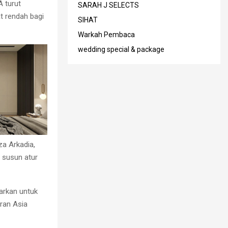
 turut
SARAH J SELECTS
 rendah bagi
SIHAT
Warkah Pembaca
wedding special & package
a Arkadia,
 susun atur
arkan untuk
ran Asia