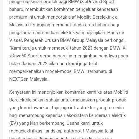
pengemaskinian produk bagi BMW iX xDrive50 Sport
baharu, membuktikan komitmen pengeluar kenderaan
premium ini untuk mencorak alaf Mobiliti Berelektrik di
Malaysia di samping memahat tanda aras baharu bagi
pengalaman pemanduan elektrik yang dijanjikan. Hans de
Visser, Pengarah Urusan BMW Group Malaysia berkongsi,
“Kami teruja untuk memasuki tahun 2023 dengan BMW iX
xDrive50 Sport serba baharu, ia mengimbau peristiwa pada
bulan Januari 2022 bilamana kami juga telah
memperkenalkan model-model BMW i terbaharu di
NEXTGen Malaysia.
Kenyataan ini menonjolkan komitmen kami ke atas Mobiliti
Berelektrik, bukan sahaja untuk meluaskan produk-produk
yang kami tawarkan, tapi juga infrastruktur yang tersedia
bagi menampung keperluan ekosistem kenderaan elektrik
(EV) yang kian berkembang. Usaha kami untuk
mengelektrifikasi landskap automotif Malaysia telah
berjalan selari dengan agenda kerajaan ke atas visi