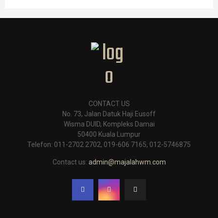
CONTACT US
No. 73, Jalan Datuk Haji Eusoff
Wisma DUID, Kompleks Damai
50400 Kuala Lumpur
Telefon: 011-2702 2702, 019-606 7165, 012-5746875
Contact us:
admin@majalahwm.com