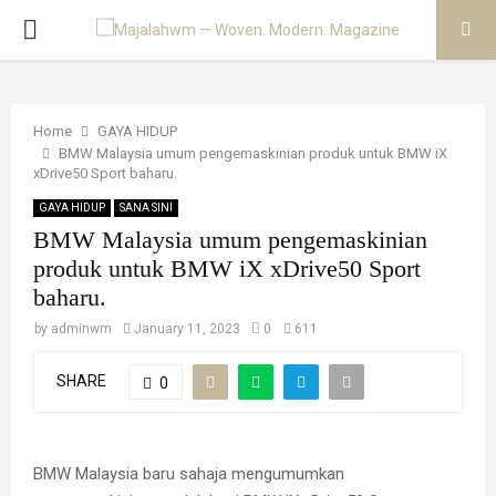
PRIMARY
MENU
Home
GAYA HIDUP
BMW Malaysia umum pengemaskinian produk untuk BMW iX
xDrive50 Sport baharu.
GAYA HIDUP
SANA SINI
BMW Malaysia umum pengemaskinian
produk untuk BMW iX xDrive50 Sport
baharu.
by
adminwm
January 11, 2023
0
611
SHARE
0
BMW Malaysia baru sahaja mengumumkan