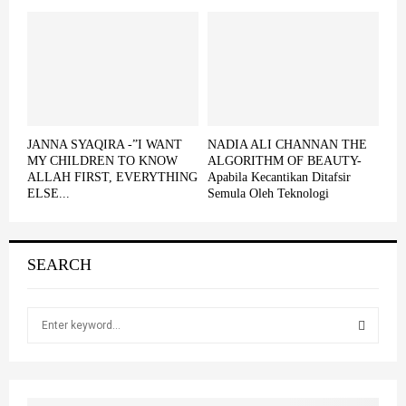
JANNA SYAQIRA -”I WANT
NADIA ALI CHANNAN THE
MY CHILDREN TO KNOW
ALGORITHM OF BEAUTY-
ALLAH FIRST, EVERYTHING
Apabila Kecantikan Ditafsir
ELSE...
Semula Oleh Teknologi
SEARCH
S
e
a
S
r
c
E