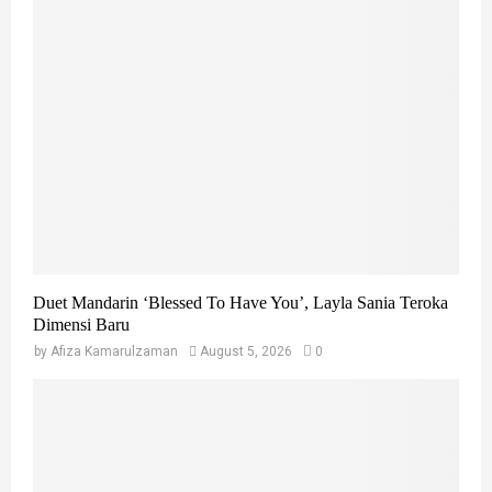
h
f
A
o
r
R
:
C
H
Duet Mandarin ‘Blessed To Have You’, Layla Sania Teroka
Dimensi Baru
by
Afiza Kamarulzaman
August 5, 2026
0