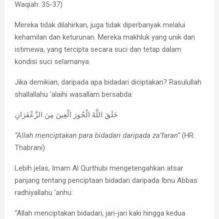
Waqiah: 35-37)
Mereka tidak dilahirkan, juga tidak diperbanyak melalui
kehamilan dan keturunan. Mereka makhluk yang unik dan
istimewa, yang tercipta secara suci dan tetap dalam
kondisi suci selamanya.
Jika demikian, daripada apa bidadari diciptakan? Rasulullah
shallallahu ‘alaihi wasallam bersabda:
خَلَقَ اللَّهُ الْحُورَ الْعِينَ مِنَ الزَّعْفَرَانِ
“Allah menciptakan para bidadari daripada za’faran”
(HR.
Thabrani)
Lebih jelas, Imam Al Qurthubi mengetengahkan atsar
panjang tentang penciptaan bidadari daripada Ibnu Abbas
radhiyallahu ‘anhu:
“Allah menciptakan bidadari, jari-jari kaki hingga kedua