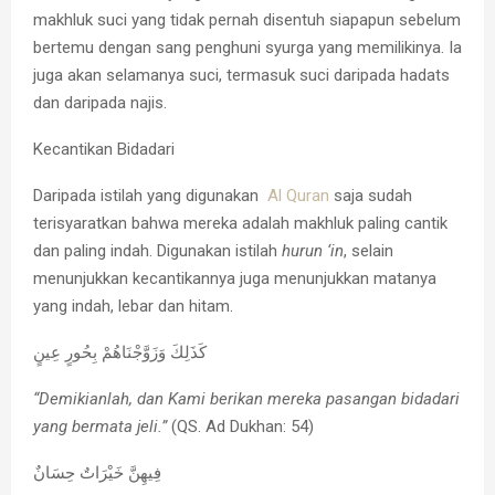
makhluk suci yang tidak pernah disentuh siapapun sebelum
bertemu dengan sang penghuni syurga yang memilikinya. Ia
juga akan selamanya suci, termasuk suci daripada hadats
dan daripada najis.
Kecantikan Bidadari
Daripada istilah yang digunakan
Al Quran
saja sudah
terisyaratkan bahwa mereka adalah makhluk paling cantik
dan paling indah. Digunakan istilah
hurun ‘in
, selain
menunjukkan kecantikannya juga menunjukkan matanya
yang indah, lebar dan hitam.
كَذَلِكَ وَزَوَّجْنَاهُمْ بِحُورٍ عِينٍ
“Demikianlah, dan Kami berikan mereka pasangan bidadari
yang bermata jeli.”
(QS. Ad Dukhan: 54)
فِيهِنَّ خَيْرَاتٌ حِسَانٌ