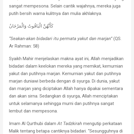
sangat mempesona. Selain cantik wajahnya, mereka juga
putih bersih warna kulitnya dan mulia akhlaknya.
كَأَنَّهُنَّ الْيَاقُوتُ وَالْمَرْجَانُ
“Seakan-akan bidadari itu permata yakut dan marjan”
(QS.
Ar Rahman: 58)
Syaikh Mahir menjelaskan makna ayat ini, Allah menjadikan
bidadari dalam keelokan mereka yang memikat, kemurnian
yakut dan putihnya marjan. Kemurnian yakut dan putihnya
marjan duniawi berbeda dengan di syurga. Di dunia, yakut
dan marjan yang diciptakan Allah hanya dipakai sementara
dan akan sirna. Sedangkan di syurga, Allah menciptakan
untuk selamanya sehingga murni dan putihnya sangat
lembut dan mempesona.
Imam Al Qurthubi dalam
At Tadzkirah
mengutip perkataan
Malik tentang betapa cantiknya bidadari. “Sesungguhnya di