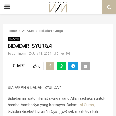
PRIMARY
MENU
Home
AGAMA
Bidadari Syurga
AGAMA
Bidadari Syurga
by
adminwm
July 13, 2024
0
593
SHARE
0
SIAPAKAH BIDADARI SYURGA?
Bidadari ini satu nikmat syurga yang Allah sediakan untuk
hamba-hambaNya yang bertaqwa. Dalam
Al Quran
,
bidadari disebut hurun ‘in (حور عين) sebanyak tiga kali.