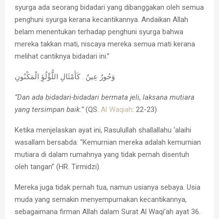
syurga ada seorang bidadari yang dibanggakan oleh semua
penghuni syurga kerana kecantikannya. Andaikan Allah
belam menentukan terhadap penghuni syurga bahwa
mereka takkan mati, niscaya mereka semua mati kerana
melihat cantiknya bidadari ini.”
وَحُورٌ عِينٌ . كَأَمْثَالِ اللُّؤْلُؤِ الْمَكْنُونِ
“Dan ada bidadari-bidadari bermata jeli, laksana mutiara
yang tersimpan baik.”
(QS.
Al Waqiah
: 22-23)
Ketika menjelaskan ayat ini, Rasulullah shallallahu ‘alaihi
wasallam bersabda: “Kemurnian mereka adalah kemurnian
mutiara di dalam rumahnya yang tidak pernah disentuh
oleh tangan” (HR. Tirmidzi)
Mereka juga tidak pernah tua, namun usianya sebaya. Usia
muda yang semakin menyempurnakan kecantikannya,
sebagaimana firman Allah dalam Surat Al Waqi’ah ayat 36.