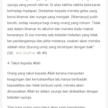
syurga yang penuh nikmat. Di atas takhta-takhta kebesaran
berhadap-hadapan. Diedarkan kepada mereka gelas yang
berisi khamar dari sungai yang mengalir. (Warnanya) putih
bersih, sedap rasanya bagi orang-orang yang minum. Tidak
ada dalam khamar itu alkohol dan mereka tiada mabuk
kerananya. Di sisi mereka ada bidadari-bidadari yang tidak
liar pandangannya dan jelita matanya, seakan-akan mereka
adalah telur (burung unta) yang tersimpan dengan baik.”
(QS.
Ash Shaffat
: 40-49)
4. Takut kepada Allah
Orang yang takut kepada Allah kerana menyedari
keagungan dan kemuliaanNya lalu hanya beribadah
kepadaNya dan tidak berbuat syirik, mereka akan
dimasukkan Allah ke dalam syurga dan dinikahkan dengan
bidadari syurga.
“Dan bagi orang yang takut akan saat menghadap