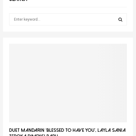
S
e
a
S
r
c
E
h
f
A
o
r
R
:
C
H
Duet Mandarin ‘Blessed To Have You’, Layla Sania