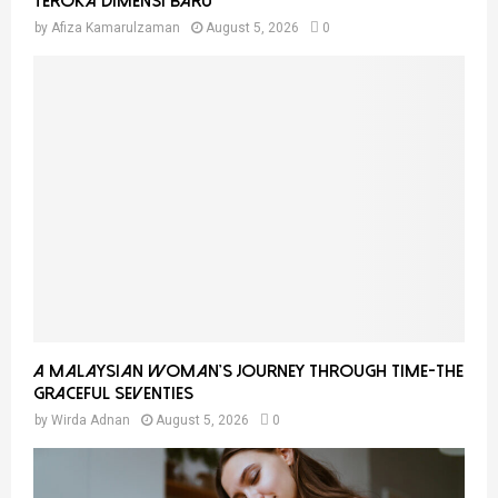
Teroka Dimensi Baru
by
Afiza Kamarulzaman
August 5, 2026
0
A Malaysian Woman’s Journey Through Time-THE
GRACEFUL SEVENTIES
by
Wirda Adnan
August 5, 2026
0