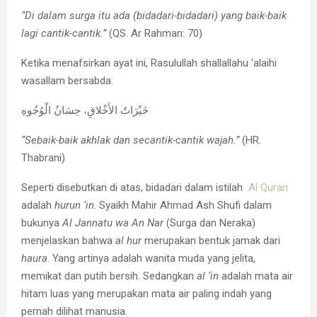
“Di dalam surga itu ada (bidadari-bidadari) yang baik-baik
lagi cantik-cantik.”
(QS. Ar Rahman: 70)
Ketika menafsirkan ayat ini, Rasulullah shallallahu ‘alaihi
wasallam bersabda:
خَيْرَاتُ الأَخْلاقِ، حِسَانُ الْوُجُوهِ
“Sebaik-baik akhlak dan secantik-cantik wajah.”
(HR.
Thabrani)
Seperti disebutkan di atas, bidadari dalam istilah
Al Quran
adalah
hurun ‘in
. Syaikh Mahir Ahmad Ash Shufi dalam
bukunya
Al Jannatu wa An Nar
(Surga dan Neraka)
menjelaskan bahwa
al hur
merupakan bentuk jamak dari
haura
. Yang artinya adalah wanita muda yang jelita,
memikat dan putih bersih. Sedangkan
al ‘in
adalah mata air
hitam luas yang merupakan mata air paling indah yang
pernah dilihat manusia.