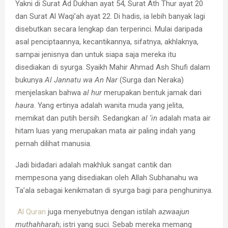
Yakni di Surat Ad Dukhan ayat 54, Surat Ath Thur ayat 20
dan Surat Al Waqi’ah ayat 22. Di hadis, ia lebih banyak lagi
disebutkan secara lengkap dan terperinci. Mulai daripada
asal penciptaannya, kecantikannya, sifatnya, akhlaknya,
sampai jenisnya dan untuk siapa saja mereka itu
disediakan di syurga. Syaikh Mahir Ahmad Ash Shufi dalam
bukunya
Al Jannatu wa An Nar
(Surga dan Neraka)
menjelaskan bahwa
al hur
merupakan bentuk jamak dari
haura
. Yang ertinya adalah wanita muda yang jelita,
memikat dan putih bersih. Sedangkan
al ‘in
adalah mata air
hitam luas yang merupakan mata air paling indah yang
pernah dilihat manusia.
Jadi bidadari adalah makhluk sangat cantik dan
mempesona yang disediakan oleh Allah Subhanahu wa
Ta’ala sebagai kenikmatan di syurga bagi para penghuninya.
Al Quran
juga menyebutnya dengan istilah
azwaajun
muthahharah
; istri yang suci. Sebab mereka memang