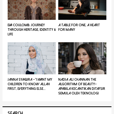
EVA COULOMB: JOURNEY
A TABLE FOR ONE, A HEART
THROUGH HERITAGE, IDENTITY &
FOR MANY
LIFE
JANNA SYAQIRA -”I WANT MY
NADIA ALI CHANNAN THE
CHILDREN TO KNOW ALLAH
ALGORITHM OF BEAUTY-
FIRST, EVERYTHING ELSE...
Apabila Kecantikan Ditafsir
Semula Oleh Teknologi
SEARCH