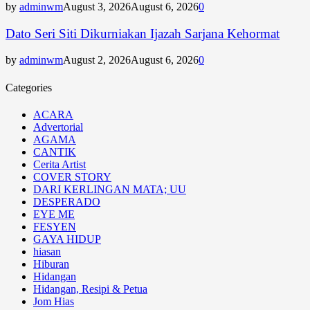
by
adminwm
August 3, 2026
August 6, 2026
0
Dato Seri Siti Dikurniakan Ijazah Sarjana Kehormat
by
adminwm
August 2, 2026
August 6, 2026
0
Categories
ACARA
Advertorial
AGAMA
CANTIK
Cerita Artist
COVER STORY
DARI KERLINGAN MATA; UU
DESPERADO
EYE ME
FESYEN
GAYA HIDUP
hiasan
Hiburan
Hidangan
Hidangan, Resipi & Petua
Jom Hias