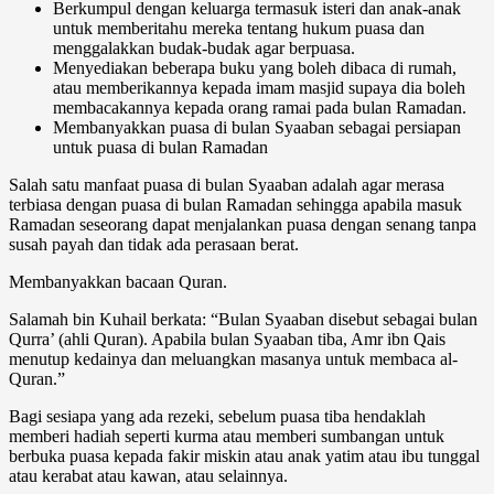
Berkumpul dengan keluarga termasuk isteri dan anak-anak
untuk memberitahu mereka tentang hukum puasa dan
menggalakkan budak-budak agar berpuasa.
Menyediakan beberapa buku yang boleh dibaca di rumah,
atau memberikannya kepada imam masjid supaya dia boleh
membacakannya kepada orang ramai pada bulan Ramadan.
Membanyakkan puasa di bulan Syaaban sebagai persiapan
untuk puasa di bulan Ramadan
Salah satu manfaat puasa di bulan Syaaban adalah agar merasa
terbiasa dengan puasa di bulan Ramadan sehingga apabila masuk
Ramadan seseorang dapat menjalankan puasa dengan senang tanpa
susah payah dan tidak ada perasaan berat.
Membanyakkan bacaan Quran.
Salamah bin Kuhail berkata: “Bulan Syaaban disebut sebagai bulan
Qurra’ (ahli Quran). Apabila bulan Syaaban tiba, Amr ibn Qais
menutup kedainya dan meluangkan masanya untuk membaca al-
Quran.”
Bagi sesiapa yang ada rezeki, sebelum puasa tiba hendaklah
memberi hadiah seperti kurma atau memberi sumbangan untuk
berbuka puasa kepada fakir miskin atau anak yatim atau ibu tunggal
atau kerabat atau kawan, atau selainnya.