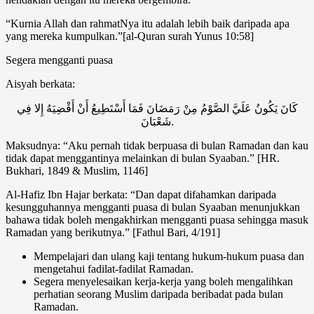
“Kurnia Allah dan rahmatNya itu adalah lebih baik daripada apa
yang mereka kumpulkan.”[al-Quran surah Yunus 10:58]
Segera mengganti puasa
Aisyah berkata:
كَانَ يَكُونُ عَلَيَّ الصَّوْمُ مِنْ رَمَضَانَ فَمَا أَسْتَطِيعُ أَنْ أَقْضِيَهُ إِلا فِي
شَعْبَانَ.
Maksudnya: “Aku pernah tidak berpuasa di bulan Ramadan dan kau
tidak dapat menggantinya melainkan di bulan Syaaban.” [HR.
Bukhari, 1849 & Muslim, 1146]
Al-Hafiz Ibn Hajar berkata: “Dan dapat difahamkan daripada
kesungguhannya mengganti puasa di bulan Syaaban menunjukkan
bahawa tidak boleh mengakhirkan mengganti puasa sehingga masuk
Ramadan yang berikutnya.” [Fathul Bari, 4/191]
Mempelajari dan ulang kaji tentang hukum-hukum puasa dan
mengetahui fadilat-fadilat Ramadan.
Segera menyelesaikan kerja-kerja yang boleh mengalihkan
perhatian seorang Muslim daripada beribadat pada bulan
Ramadan.