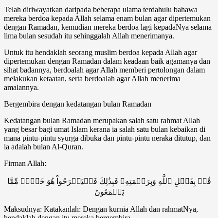
Telah diriwayatkan daripada beberapa ulama terdahulu bahawa
mereka berdoa kepada Allah selama enam bulan agar dipertemukan
dengan Ramadan, kemudian mereka berdoa lagi kepadaNya selama
lima bulan sesudah itu sehinggalah Allah menerimanya.
Untuk itu hendaklah seorang muslim berdoa kepada Allah agar
dipertemukan dengan Ramadan dalam keadaan baik agamanya dan
sihat badannya, berdoalah agar Allah memberi pertolongan dalam
melakukan ketaatan, serta berdoalah agar Allah menerima
amalannya.
Bergembira dengan kedatangan bulan Ramadan
Kedatangan bulan Ramadan merupakan salah satu rahmat Allah
yang besar bagi umat Islam kerana ia salah satu bulan kebaikan di
mana pintu-pintu syurga dibuka dan pintu-pintu neraka ditutup, dan
ia adalah bulan Al-Quran.
Firman Allah:
قُلۡ بِفَضۡلِ ٱللَّهِ وَبِرَحۡمَتِهِۦ فَبِذَٰلِكَ فَلۡيَفۡرَحُواْ هُوَ خَيۡرٞ مِّمَّا
يَجۡمَعُونَ
Maksudnya: Katakanlah: Dengan kurnia Allah dan rahmatNya,
hendaklah dengan itu mereka bergembira.