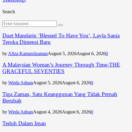
Search
Search
Search
for:
Duet Mandarin ‘Blessed To Have You’, Layla Sania
Teroka Dimensi Baru
by
Afiza Kamarulzaman
August 5, 2026
August 6, 2026
0
A Malaysian Woman’s Journey Through Time-THE
GRACEFUL SEVENTIES
by
Wirda Adnan
August 5, 2026
August 6, 2026
0
Tiga Zaman, Satu Keanggunan Yang Tidak Pernah
Berubah
by
Wirda Adnan
August 4, 2026
August 6, 2026
0
Teduh Dalam Iman