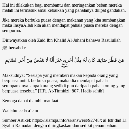
Hal ini dilakukan bagi membantu dan meringankan beban mereka
malah ini termasuk amal kebaikan yang pahalanya dilipat gandakan.
Jika mereka berbuka puasa dengan makanan yang kita sumbangkan
maka InsyaAllah kita akan mendapat pahala puasa mereka dengan
sempurna.
Diriwayatkan oleh Zaid Ibn Khalid Al-Juhani bahawa Rasulullah
ﷺ bersabda:
مَنْ فَطَّرَ صَائِمًا كَانَ لَهُ مِثْلُ أَجْرِهِ، غَيْرَ أَنَّهُ لَا يَنْقُصُ مِنْ أَجْرِ الصَّائِمِ
شَيْئًا
Maksudnya: “Sesiapa yang memberi makan kepada orang yang
berpuasa untuk berbuka puasa, maka dia mendapat pahala
seumpamanya tanpa kurang sedikit pun daripada pahala orang yang
berpuasa tersebut.” [HR. At-Tirmidzi: 807. Hadis sahih]
Semoga dapat diambil manfaat.
Wallahu taala a’lam
Sumber Artikel: https://islamqa.info/ar/answers/92748/: al-Isti’dad Li
Syahri Ramadan dengan diringkaskan dan sedikit penambahan.