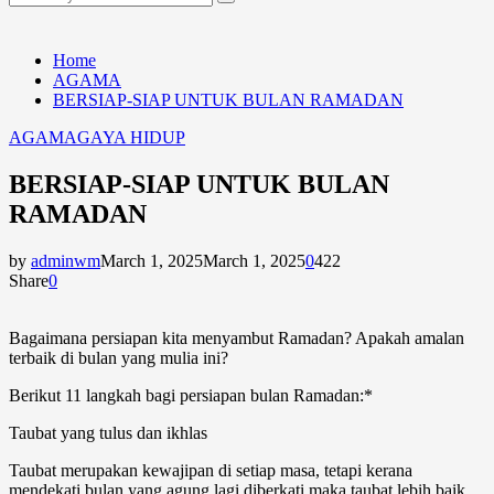
Search
for:
Home
AGAMA
BERSIAP-SIAP UNTUK BULAN RAMADAN
AGAMA
GAYA HIDUP
BERSIAP-SIAP UNTUK BULAN
RAMADAN
by
adminwm
March 1, 2025
March 1, 2025
0
422
Share
0
Bagaimana persiapan kita menyambut Ramadan? Apakah amalan
terbaik di bulan yang mulia ini?
Berikut 11 langkah bagi persiapan bulan Ramadan:*
Taubat yang tulus dan ikhlas
Taubat merupakan kewajipan di setiap masa, tetapi kerana
mendekati bulan yang agung lagi diberkati maka taubat lebih baik