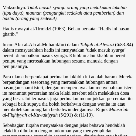
Maksudnya:
Tidak masuk syurga orang yang melakukan takhbib
(tipu daya), mannan (pengungkit sedekah atau pemberian) dan
bakhil (orang yang kedekut).
Hadis riwayat al-Tirmidzi (1963). Beliau berkata: “Hadis ini hasan
gharib.”
Imam Abu al-Ala al-Mubarakfuri dalam
Tuhfah al-Ahwazi
(6/83-84)
dalam mensyarahkan hadis ini menyatakan ‘tidak masuk syurga’
bererti dilambatkan masuk syurga. Khibbun atau khabbun bererti
penipu yang merosakkan hubungan sesama manusia dengan
penipuannya.
Para ulama berpendapat perbuatan takhbib ini adalah haram. Mereka
berpandangan seseorang yang merosakkan hubungan antara
pasangan suami isteri, dengan memperdaya atau menyebabkan isteri
itu menuntut perceraian maka lelaki tersebut telah melakukan dosa
yang besar. Ini termasuk juga perbuatan menunjukkan perceraian itu
sebagai baik supaya dia boleh berkahwin dengan wanita itu atau
membolehkan orang lain berkahwin dengannya. Rujuk
Mausu`ah
al-Fiqhiyyah al-Kuwaitiyyah
(5/291) & (11/19).
Sebahagian fuqaha menyatakan dengan jelas bahawa hendaklah
lelaki itu dihukum dengan hukuman yang menyempit dan