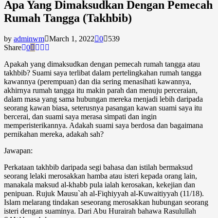
Apa Yang Dimaksudkan Dengan Pemecah
Rumah Tangga (Takhbib)
by
adminwm
March 1, 2022
0
539
Share
0
Apakah yang dimaksudkan dengan pemecah rumah tangga atau
takhbib? Suami saya terlibat dalam pertelingkahan rumah tangga
kawannya (perempuan) dan dia sering menasihati kawannya,
akhirnya rumah tangga itu makin parah dan menuju perceraian,
dalam masa yang sama hubungan mereka menjadi lebih daripada
seorang kawan biasa, seterusnya pasangan kawan suami saya itu
bercerai, dan suami saya merasa simpati dan ingin
memperisterikannya. Adakah suami saya berdosa dan bagaimana
pernikahan mereka, adakah sah?
Jawapan:
Perkataan takhbib daripada segi bahasa dan istilah bermaksud
seorang lelaki merosakkan hamba atau isteri kepada orang lain,
manakala maksud al-khabb pula ialah kerosakan, kekejian dan
penipuan. Rujuk Mausu`ah al-Fiqhiyyah al-Kuwaitiyyah (11/18).
Islam melarang tindakan seseorang merosakkan hubungan seorang
isteri dengan suaminya. Dari Abu Hurairah bahawa Rasulullah