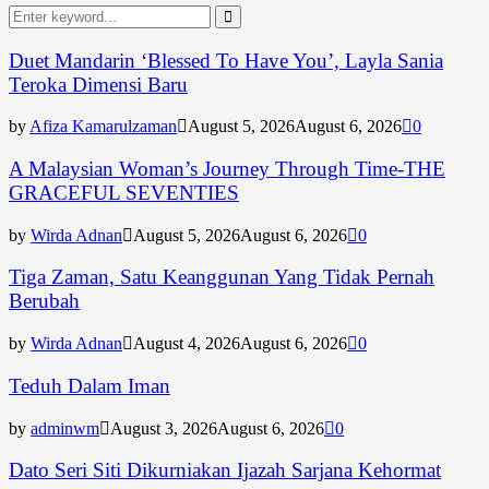
Search
for:
Search
Duet Mandarin ‘Blessed To Have You’, Layla Sania
Teroka Dimensi Baru
by
Afiza Kamarulzaman
August 5, 2026
August 6, 2026
0
A Malaysian Woman’s Journey Through Time-THE
GRACEFUL SEVENTIES
by
Wirda Adnan
August 5, 2026
August 6, 2026
0
Tiga Zaman, Satu Keanggunan Yang Tidak Pernah
Berubah
by
Wirda Adnan
August 4, 2026
August 6, 2026
0
Teduh Dalam Iman
by
adminwm
August 3, 2026
August 6, 2026
0
Dato Seri Siti Dikurniakan Ijazah Sarjana Kehormat