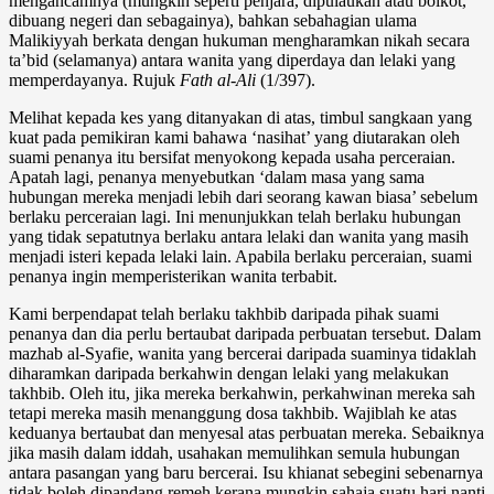
mengancamnya (mungkin seperti penjara, dipulaukan atau boikot,
dibuang negeri dan sebagainya), bahkan sebahagian ulama
Malikiyyah berkata dengan hukuman mengharamkan nikah secara
ta’bid (selamanya) antara wanita yang diperdaya dan lelaki yang
memperdayanya. Rujuk
Fath al-Ali
(1/397).
Melihat kepada kes yang ditanyakan di atas, timbul sangkaan yang
kuat pada pemikiran kami bahawa ‘nasihat’ yang diutarakan oleh
suami penanya itu bersifat menyokong kepada usaha perceraian.
Apatah lagi, penanya menyebutkan ‘dalam masa yang sama
hubungan mereka menjadi lebih dari seorang kawan biasa’ sebelum
berlaku perceraian lagi. Ini menunjukkan telah berlaku hubungan
yang tidak sepatutnya berlaku antara lelaki dan wanita yang masih
menjadi isteri kepada lelaki lain. Apabila berlaku perceraian, suami
penanya ingin memperisterikan wanita terbabit.
Kami berpendapat telah berlaku takhbib daripada pihak suami
penanya dan dia perlu bertaubat daripada perbuatan tersebut. Dalam
mazhab al-Syafie, wanita yang bercerai daripada suaminya tidaklah
diharamkan daripada berkahwin dengan lelaki yang melakukan
takhbib. Oleh itu, jika mereka berkahwin, perkahwinan mereka sah
tetapi mereka masih menanggung dosa takhbib. Wajiblah ke atas
keduanya bertaubat dan menyesal atas perbuatan mereka. Sebaiknya
jika masih dalam iddah, usahakan memulihkan semula hubungan
antara pasangan yang baru bercerai. Isu khianat sebegini sebenarnya
tidak boleh dipandang remeh kerana mungkin sahaja suatu hari nanti