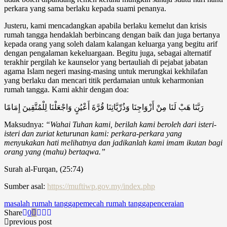
perkara yang sama berlaku kepada suami penanya.
Justeru, kami mencadangkan apabila berlaku kemelut dan krisis
rumah tangga hendaklah berbincang dengan baik dan juga bertanya
kepada orang yang soleh dalam kalangan keluarga yang begitu arif
dengan pengalaman kekeluargaan. Begitu juga, sebagai alternatif
terakhir pergilah ke kaunselor yang bertauliah di pejabat jabatan
agama Islam negeri masing-masing untuk merungkai kekhilafan
yang berlaku dan mencari titik perdamaian untuk keharmonian
rumah tangga. Kami akhir dengan doa:
رَبَّنَا هَبْ لَنَا مِنْ أَزْوَاجِنَا وَذُرِّيَّاتِنَا قُرَّةَ أَعْيُنٍ وَاجْعَلْنَا لِلْمُتَّقِينَ إِمَامًا
Maksudnya:
“Wahai Tuhan kami, berilah kami beroleh dari isteri-
isteri dan zuriat keturunan kami: perkara-perkara yang
menyukakan hati melihatnya dan jadikanlah kami imam ikutan bagi
orang yang (mahu) bertaqwa.”
Surah al-Furqan, (25:74)
Sumber asal:
https://muftiwp.gov.my/index.php
masalah rumah tangga
pemecah rumah tangga
penceraian
Share
0
previous post