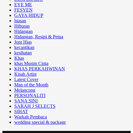
EYE ME
FESYEN
GAYA HIDUP
hiasan
Hiburan
Hidangan
Hidangan, Resipi & Petua
Jom Hias
kecantikan
kesihatan
Khas
khas Musim Cinta
KHAS PERKAHWINAN
Kisah Artist
Latest Cover
Man of the Month
Melancong
PERSONALITI
SANA SINI
SARAH J SELECTS
SIHAT
Warkah Pembaca
wedding special & package