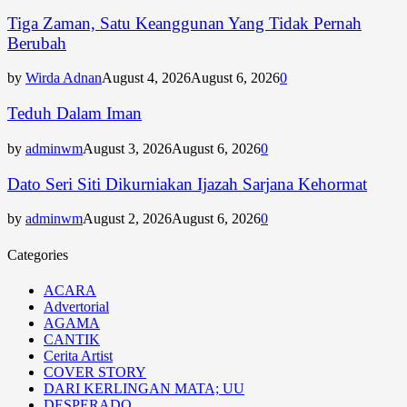
Tiga Zaman, Satu Keanggunan Yang Tidak Pernah
Berubah
by
Wirda Adnan
August 4, 2026
August 6, 2026
0
Teduh Dalam Iman
by
adminwm
August 3, 2026
August 6, 2026
0
Dato Seri Siti Dikurniakan Ijazah Sarjana Kehormat
by
adminwm
August 2, 2026
August 6, 2026
0
Categories
ACARA
Advertorial
AGAMA
CANTIK
Cerita Artist
COVER STORY
DARI KERLINGAN MATA; UU
DESPERADO