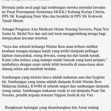
Bermula pada awal pagi lagi rombongan mereka memulai lawatan
ke Pusat Penempatan Sementara SKKK2 Kubang Kerian Chicha,
PPS SK Kangkung Pasir Mas dan berakhir di PPS SK Kelewek
Tanah Merah.
Sebagai Pengurus Aira Medicare Home Nursing Services, Puan Nor
Sarini bt. Mohd Nor dan staf-staf turut menggembleng tenaga bagi
menjayakan lawatan tersebut.
“Saya dan seluruh keluarga Wanita Ikon amat terharu melihat
keadaan mangsa-mangsa banjir yang terdiri daripada pelbagai
lapisan masyarakat, orang dewasa, orang tua dan kanak-kanak.
Kami cuba sedaya yang mampu malah banyak yang kami pelajari,”
tambahnya dengan azam untuk lebih bersedia di masa-masa akan
datang sekira ada musibah berlaku.
Sumbangan yang mereka bawa adalah makanan asas dan hygiene
kit. Sumbangan yang utama adalah daripada Kelab Wanita Ikon
Malaysia (Induk), KWIM di seluruh negeri dan sumbangan daripada
orang ramai. Sumbangan makanan
ready to eat
daripada Puan Siti
Noraini, pemilik kepada restoran Nippon Sushi & my Viet.
Bungkusan barangan yang disumbangkan dan Amal sedang