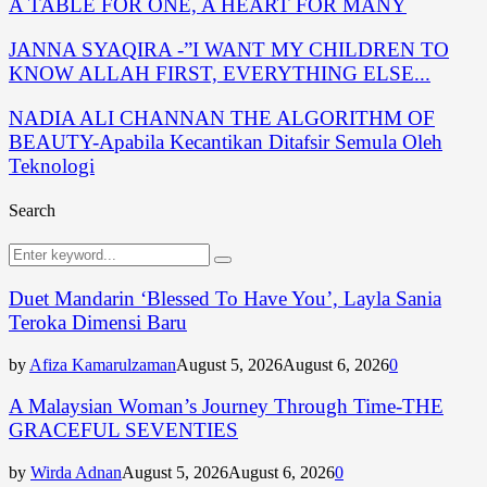
A TABLE FOR ONE, A HEART FOR MANY
JANNA SYAQIRA -”I WANT MY CHILDREN TO
KNOW ALLAH FIRST, EVERYTHING ELSE...
NADIA ALI CHANNAN THE ALGORITHM OF
BEAUTY-Apabila Kecantikan Ditafsir Semula Oleh
Teknologi
Search
Search
Search
for:
Duet Mandarin ‘Blessed To Have You’, Layla Sania
Teroka Dimensi Baru
by
Afiza Kamarulzaman
August 5, 2026
August 6, 2026
0
A Malaysian Woman’s Journey Through Time-THE
GRACEFUL SEVENTIES
by
Wirda Adnan
August 5, 2026
August 6, 2026
0