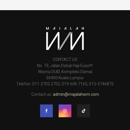
CONTACT US
No. 73, Jalan Datuk Haji Eusoff
Wisma DUID, Kompleks Damai
50400 Kuala Lumpur
Telefon: 011-2702 2702, 019-606 7165, 012-5746875
Contact us:
admin@majalahwm.com