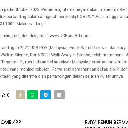
rah pada Oktober 2022. Pemenang utama negara akan menerima RM1
tuk bertanding dalam anugerah berprestij UOB POY Asia Tenggara 
$10,000. Maklumat lanjut
andingan boleh didapati di www.UOBandArt.com.
andingan 2021 UOB POY (Malaysia), Encik Saiful Razman, dan karya 
, Walk in Silence, Don&#39;t Walk Away in Silence, telah memenangi
Tenggara 2 , menjadikan beliau rakyat Malaysia pertama untuk mem
ntau yang menjadi rebutan. Karya seni kemenangan beliau dipilih dar
yertaan yang diterima oleh pertandingan dalam sejarah 40 tahunnya.
0
 Home App
Raya Penuh Berm