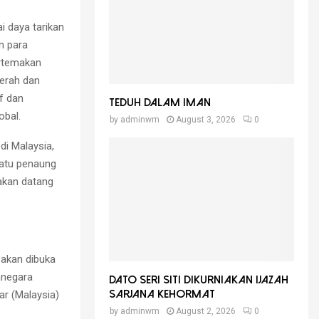
i daya tarikan
n para
ertemakan
cerah dan
f dan
Teduh Dalam Iman
obal.
by
adminwm
August 3, 2026
0
di Malaysia,
satu penaung
akan datang
 akan dibuka
anegara
Dato Seri Siti Dikurniakan Ijazah
r (Malaysia)
Sarjana Kehormat
by
adminwm
August 2, 2026
0