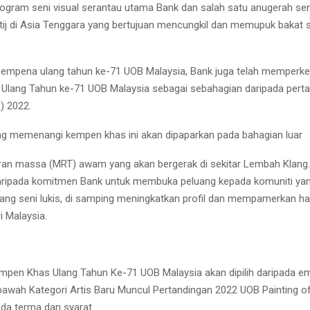
ogram seni visual serantau utama Bank dan salah satu anugerah se
stij di Asia Tenggara yang bertujuan mencungkil dan memupuk bakat s
rsempena ulang tahun ke-71 UOB Malaysia, Bank juga telah memperk
Ulang Tahun ke-71 UOB Malaysia sebagai sebahagian daripada pert
) 2022.
ng memenangi kempen khas ini akan dipaparkan pada bahagian luar
aliran massa (MRT) awam yang akan bergerak di sekitar Lembah Klang. 
ripada komitmen Bank untuk membuka peluang kepada komuniti yang
ang seni lukis, di samping meningkatkan profil dan mempamerkan has
 Malaysia.
pen Khas Ulang Tahun Ke-71 UOB Malaysia akan dipilih daripada e
awah Kategori Artis Baru Muncul Pertandingan 2022 UOB Painting of
ada terma dan syarat.