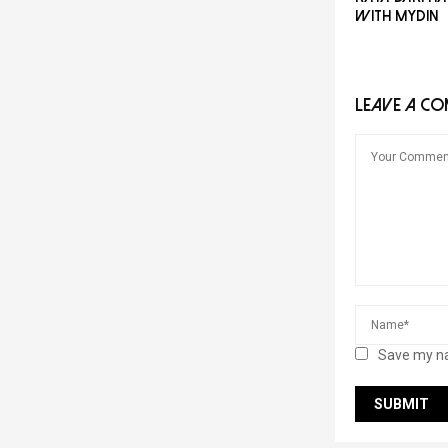
with MYDIN
LEAVE A C
Save my na