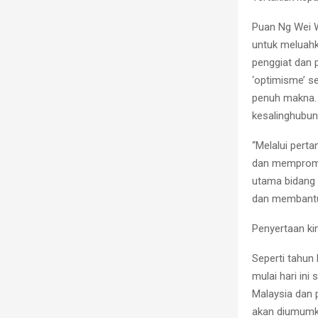
Puan Ng Wei W
untuk meluahk
penggiat dan 
‘optimisme’ s
penuh makna. 
kesalinghubun
“Melalui perta
dan mempromos
utama bidang 
dan membantu
Penyertaan ki
Seperti tahun
mulai hari in
Malaysia dan 
akan diumumk