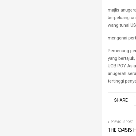
majlis anuge
berpeluang un
wang tunai US
mengenai pert
Pemenang pert
yang bertajuk
UOB POY Asia 
anugerah sera
tertinggi pen
SHARE
PREVIOUS POST
The Oasis