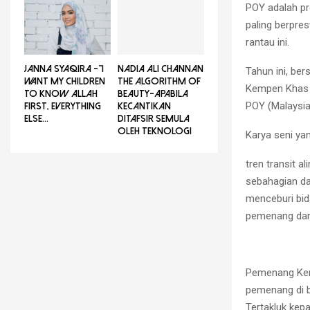
POY adalah pr
paling berpre
rantau ini.
JANNA SYAQIRA -”I
NADIA ALI CHANNAN
Tahun ini, be
WANT MY CHILDREN
THE ALGORITHM OF
Kempen Khas 
TO KNOW ALLAH
BEAUTY-Apabila
POY (Malaysia
FIRST, EVERYTHING
Kecantikan
ELSE...
Ditafsir Semula
Oleh Teknologi
Karya seni ya
tren transit 
sebahagian da
menceburi bid
pemenang dari
Pemenang Kem
pemenang di b
Tertakluk kep