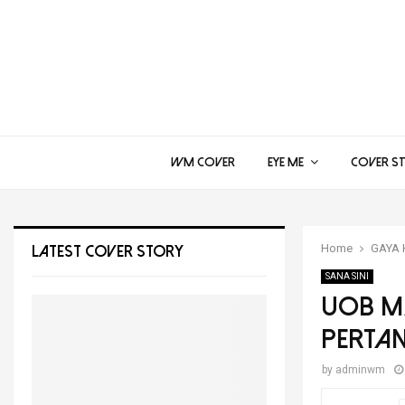
WM COVER
EYE ME
COVER S
Home
GAYA 
LATEST COVER STORY
SANA SINI
UOB M
perta
by
adminwm