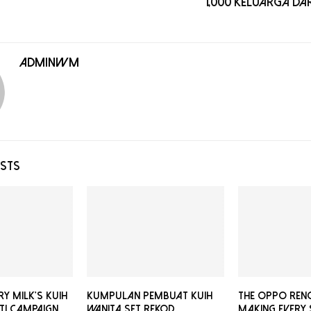
1,000 Keluarga Da
adminwm
OSTS
y Milk’s Kuih
KUMPULAN PEMBUAT KUIH
The OPPO Reno
ti campaign
WANITA SET REKOD
Making Every