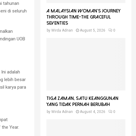
ni tahunan
eni di seluruh
A Malaysian Woman’s Journey
Through Time-THE GRACEFUL
SEVENTIES
by
Wirda Adnan
August 5, 2026
0
enalkan
andingan UOB
Ini adalah
 lebih besar
il karya para
Tiga Zaman, Satu Keanggunan
Yang Tidak Pernah Berubah
by
Wirda Adnan
August 4, 2026
0
mpat
 the Year.