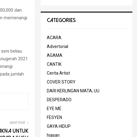
00,000 dan
dan memenangi
CATEGORIES
ACARA
Advertorial
seni beliau
AGAMA
 Anugerah 2021
CANTIK
enangi
Cerita Artist
ipada jumlah
COVER STORY
DARI KERLINGAN MATA; UU
DESPERADO
EYE ME
FESYEN
NEXT POST
GAYA HIDUP
akna untuk
hiasan