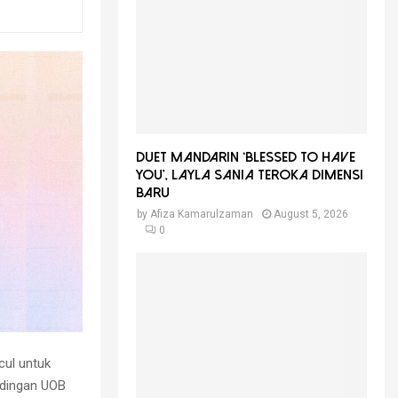
f
A
o
r
R
:
C
H
Duet Mandarin ‘Blessed To Have
You’, Layla Sania Teroka Dimensi
Baru
by
Afiza Kamarulzaman
August 5, 2026
0
cul untuk
ndingan UOB