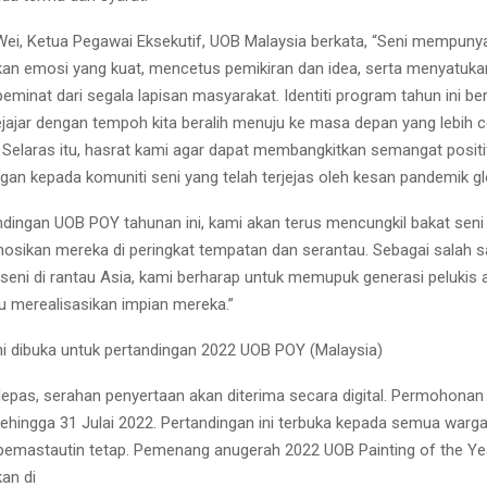
ei, Ketua Pegawai Eksekutif, UOB Malaysia berkata, “Seni mempunya
an emosi yang kuat, mencetus pemikiran dan idea, serta menyatuka
peminat dari segala lapisan masyarakat. Identiti program tahun ini b
ejajar dengan tempoh kita beralih menuju ke masa depan yang lebih 
Selaras itu, hasrat kami agar dapat membangkitkan semangat positi
gan kepada komuniti seni yang telah terjejas oleh kesan pandemik gl
ndingan UOB POY tahunan ini, kami akan terus mencungkil bakat seni 
ikan mereka di peringkat tempatan dan serantau. Sebagai salah 
seni di rantau Asia, kami berharap untuk memupuk generasi pelukis 
 merealisasikan impian mereka.”
ni dibuka untuk pertandingan 2022 UOB POY (Malaysia)
 lepas, serahan penyertaan akan diterima secara digital. Permohonan
i sehingga 31 Julai 2022. Pertandingan ini terbuka kepada semua warg
pemastautin tetap. Pemenang anugerah 2022 UOB Painting of the Yea
an di