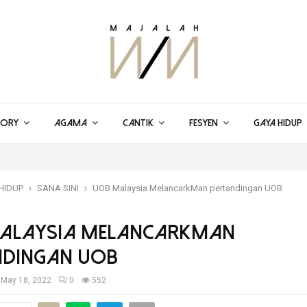
TORY
AGAMA
CANTIK
FESYEN
GAYA HIDUP
HIDUP
SANA SINI
UOB Malaysia MelancarkMan pertandingan UOB
alaysia MelancarkMan
ndingan UOB
May 18, 2022
0
552