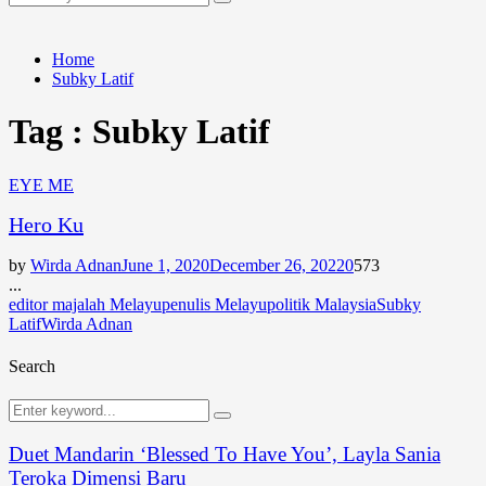
Search
for:
Home
Subky Latif
Tag : Subky Latif
EYE ME
Hero Ku
by
Wirda Adnan
June 1, 2020
December 26, 2022
0
573
...
editor majalah Melayu
penulis Melayu
politik Malaysia
Subky
Latif
Wirda Adnan
Search
Search
Search
for:
Duet Mandarin ‘Blessed To Have You’, Layla Sania
Teroka Dimensi Baru