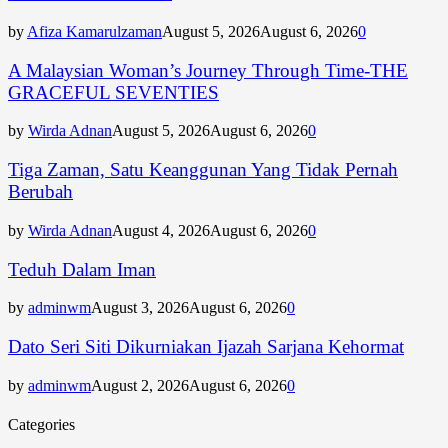
by
Afiza Kamarulzaman
August 5, 2026
August 6, 2026
0
A Malaysian Woman’s Journey Through Time-THE
GRACEFUL SEVENTIES
by
Wirda Adnan
August 5, 2026
August 6, 2026
0
Tiga Zaman, Satu Keanggunan Yang Tidak Pernah
Berubah
by
Wirda Adnan
August 4, 2026
August 6, 2026
0
Teduh Dalam Iman
by
adminwm
August 3, 2026
August 6, 2026
0
Dato Seri Siti Dikurniakan Ijazah Sarjana Kehormat
by
adminwm
August 2, 2026
August 6, 2026
0
Categories