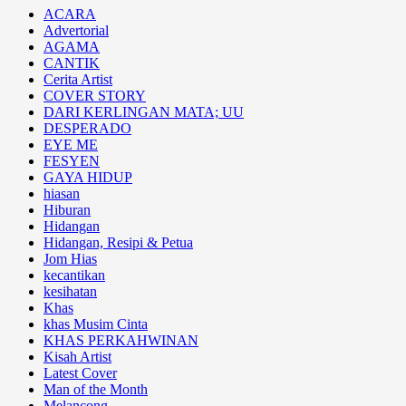
ACARA
Advertorial
AGAMA
CANTIK
Cerita Artist
COVER STORY
DARI KERLINGAN MATA; UU
DESPERADO
EYE ME
FESYEN
GAYA HIDUP
hiasan
Hiburan
Hidangan
Hidangan, Resipi & Petua
Jom Hias
kecantikan
kesihatan
Khas
khas Musim Cinta
KHAS PERKAHWINAN
Kisah Artist
Latest Cover
Man of the Month
Melancong