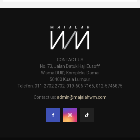
CONTACT US
No. 73, Jalan Datuk Haji Eusoff
Wisma DUID, Kompleks Damai
50400 Kuala Lumpur
Telefon: 011-2702 2702, 019-606 7165, 012-5746875
Contact us:
admin@majalahwm.com