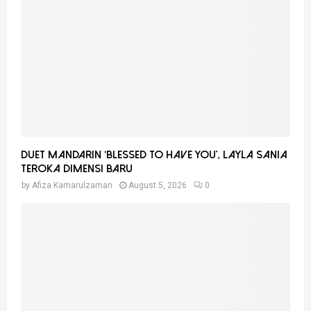
r
R
:
C
H
Duet Mandarin ‘Blessed To Have You’, Layla Sania
Teroka Dimensi Baru
by
Afiza Kamarulzaman
August 5, 2026
0