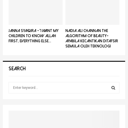
JANNA SYAQIRA -”I WANT MY
NADIA ALI CHANNAN THE
CHILDREN TO KNOW ALLAH
ALGORITHM OF BEAUTY-
FIRST, EVERYTHING ELSE...
Apabila Kecantikan Ditafsir
Semula Oleh Teknologi
SEARCH
S
e
a
S
r
c
E
h
f
A
o