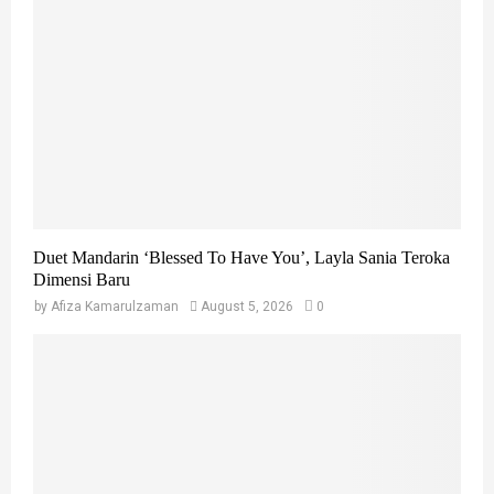
o
r
R
:
C
H
Duet Mandarin ‘Blessed To Have You’, Layla Sania Teroka
Dimensi Baru
by
Afiza Kamarulzaman
August 5, 2026
0