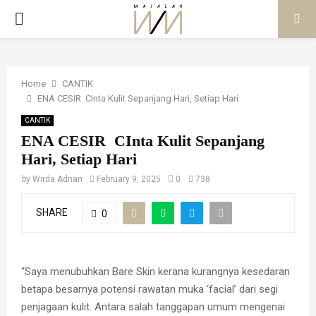
PRIMARY
MENU
Home
CANTIK
ENA CESIR CInta Kulit Sepanjang Hari, Setiap Hari
CANTIK
ENA CESIR CInta Kulit Sepanjang
Hari, Setiap Hari
by
Wirda Adnan
February 9, 2025
0
738
SHARE
0
“Saya menubuhkan Bare Skin kerana kurangnya kesedaran
betapa besarnya potensi rawatan muka ‘facial’ dari segi
penjagaan kulit. Antara salah tanggapan umum mengenai