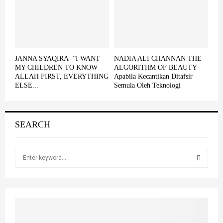
JANNA SYAQIRA -”I WANT
NADIA ALI CHANNAN THE
MY CHILDREN TO KNOW
ALGORITHM OF BEAUTY-
ALLAH FIRST, EVERYTHING
Apabila Kecantikan Ditafsir
ELSE...
Semula Oleh Teknologi
SEARCH
S
e
a
S
r
c
E
h
f
A