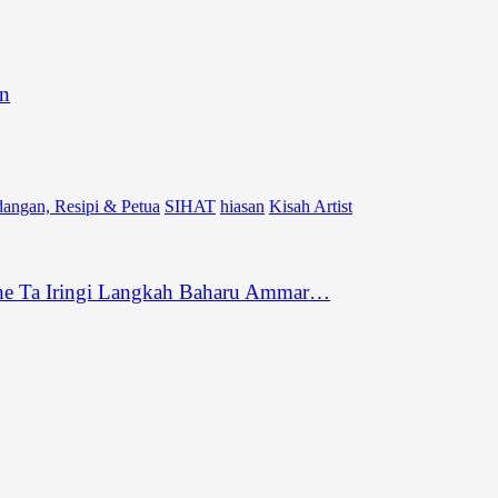
an
angan, Resipi & Petua
SIHAT
hiasan
Kisah Artist
he Ta Iringi Langkah Baharu Ammar…