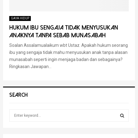
GAYA HIDUP
Hukum Ibu Sengaja Tidak Menyusukan
Anaknya Tanpa Sebab Munasabah
Soalan Assalamualaikum wbt Ustaz. Apakah hukum seorang
ibu yang sengaja tidak mahu menyusukan anak tanpa alasan
munasabah seperti ingin menjaga badan dan sebagainya?
Ringkasan Jawapan...
SEARCH
S
e
a
S
r