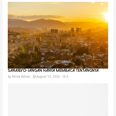
c
E
h
f
A
o
r
R
:
C
H
SARAJEVO-JANGAN HANYA MEMBACA TENTANGNYA
by
Wirda Adnan
August 10, 2026
0