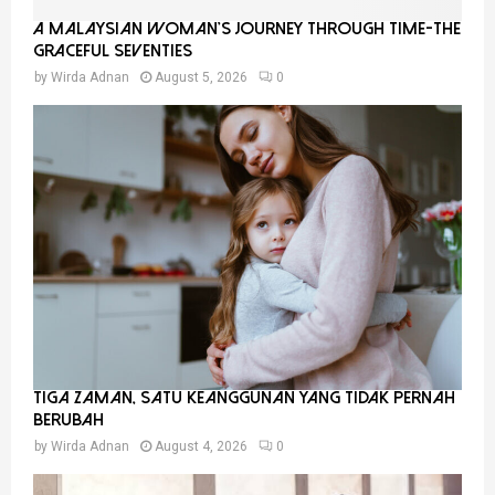
A Malaysian Woman’s Journey Through Time-THE
GRACEFUL SEVENTIES
by
Wirda Adnan
August 5, 2026
0
Tiga Zaman, Satu Keanggunan Yang Tidak Pernah
Berubah
by
Wirda Adnan
August 4, 2026
0