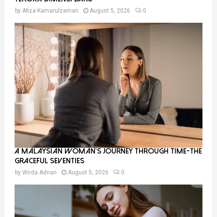
by
Afiza Kamarulzaman
August 5, 2026
0
A Malaysian Woman’s Journey Through Time-THE
GRACEFUL SEVENTIES
by
Wirda Adnan
August 5, 2026
0