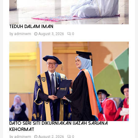
Teduh Dalam Iman
by
adminwm
August 3, 2026
0
Dato Seri Siti Dikurniakan Ijazah Sarjana
Kehormat
by
adminwm
August 2, 2026
0