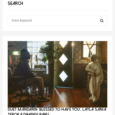
SEARCH
S
e
a
S
r
c
E
h
f
A
o
r
R
:
C
H
Duet Mandarin ‘Blessed To Have You’, Layla Sania
Teroka Dimensi Baru