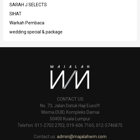
SARAH J SELECTS
SIHAT
Warkah Pembaca
wedding special & package
CONTACT US
No. 73, Jalan Datuk Haji Eusoff
Wisma DUID, Kompleks Damai
50400 Kuala Lumpur
Telefon: 011-2702 2702, 019-606 7165, 012-5746875
Contact us:
admin@majalahwm.com