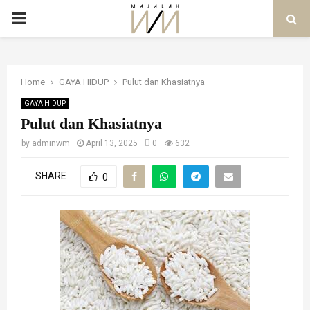
PRIMARY
MENU
Home
GAYA HIDUP
Pulut dan Khasiatnya
GAYA HIDUP
Pulut dan Khasiatnya
by
adminwm
April 13, 2025
0
632
SHARE
0