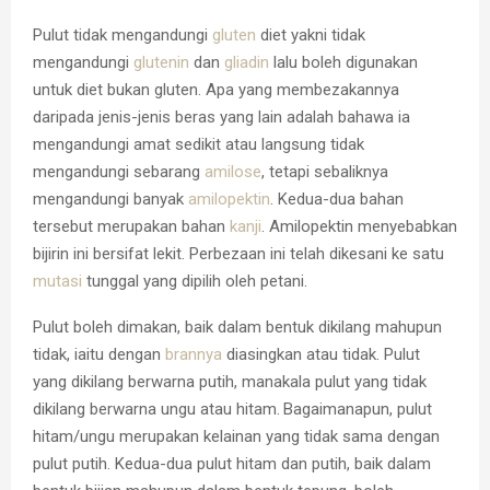
Pulut tidak mengandungi
gluten
diet yakni tidak
mengandungi
glutenin
dan
gliadin
lalu boleh digunakan
untuk diet bukan gluten. Apa yang membezakannya
daripada jenis-jenis beras yang lain adalah bahawa ia
mengandungi amat sedikit atau langsung tidak
mengandungi sebarang
amilose
, tetapi sebaliknya
mengandungi banyak
amilopektin
. Kedua-dua bahan
tersebut merupakan bahan
kanji
. Amilopektin menyebabkan
bijirin ini bersifat lekit. Perbezaan ini telah dikesani ke satu
mutasi
tunggal yang dipilih oleh petani.
Pulut boleh dimakan, baik dalam bentuk dikilang mahupun
tidak, iaitu dengan
brannya
diasingkan atau tidak. Pulut
yang dikilang berwarna putih, manakala pulut yang tidak
dikilang berwarna ungu atau hitam.
Bagaimanapun, pulut
hitam/ungu merupakan kelainan yang tidak sama dengan
pulut putih. Kedua-dua pulut hitam dan putih, baik dalam