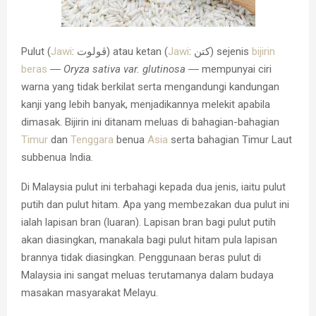
Pulut
(
Jawi
: ‏ڤولوت‎‎) atau
ketan
(
Jawi
: ‏کتن‎‎) sejenis
bijirin
beras
―
Oryza sativa var. glutinosa
― mempunyai ciri
warna yang tidak berkilat serta mengandungi kandungan
kanji yang lebih banyak, menjadikannya melekit apabila
dimasak. Bijirin ini ditanam meluas di bahagian-bahagian
Timur
dan
Tenggara
benua
Asia
serta bahagian Timur Laut
subbenua India.
Di Malaysia pulut ini terbahagi kepada dua jenis, iaitu pulut
putih dan pulut hitam. Apa yang membezakan dua pulut ini
ialah lapisan bran (luaran). Lapisan bran bagi pulut putih
akan diasingkan, manakala bagi pulut hitam pula lapisan
brannya tidak diasingkan. Penggunaan beras pulut di
Malaysia ini sangat meluas terutamanya dalam budaya
masakan masyarakat Melayu.