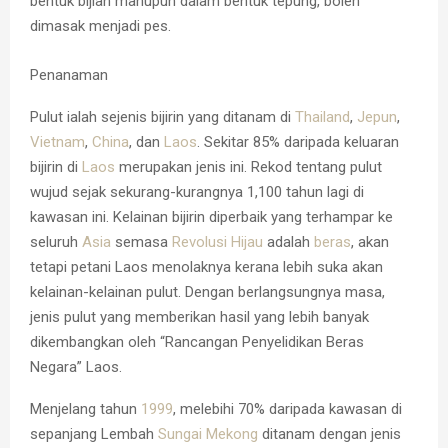
bentuk bijian mahupun dalam bentuk tepung, boleh
dimasak menjadi pes.
Penanaman
Pulut ialah sejenis bijirin yang ditanam di
Thailand
,
Jepun
,
Vietnam
,
China
, dan
Laos
. Sekitar 85% daripada keluaran
bijirin di
Laos
merupakan jenis ini. Rekod tentang pulut
wujud sejak sekurang-kurangnya 1,100 tahun lagi di
kawasan ini. Kelainan bijirin diperbaik yang terhampar ke
seluruh
Asia
semasa
Revolusi Hijau
adalah
beras
, akan
tetapi petani Laos menolaknya kerana lebih suka akan
kelainan-kelainan pulut. Dengan berlangsungnya masa,
jenis pulut yang memberikan hasil yang lebih banyak
dikembangkan oleh “Rancangan Penyelidikan Beras
Negara” Laos.
Menjelang tahun
1999
, melebihi 70% daripada kawasan di
sepanjang Lembah
Sungai Mekong
ditanam dengan jenis