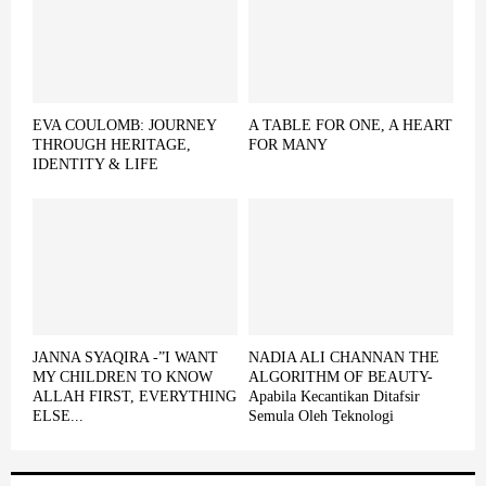
EVA COULOMB: JOURNEY
A TABLE FOR ONE, A HEART
THROUGH HERITAGE,
FOR MANY
IDENTITY & LIFE
JANNA SYAQIRA -”I WANT
NADIA ALI CHANNAN THE
MY CHILDREN TO KNOW
ALGORITHM OF BEAUTY-
ALLAH FIRST, EVERYTHING
Apabila Kecantikan Ditafsir
ELSE...
Semula Oleh Teknologi