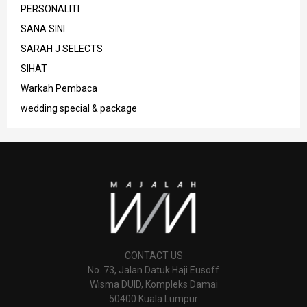
PERSONALITI
SANA SINI
SARAH J SELECTS
SIHAT
Warkah Pembaca
wedding special & package
CONTACT US
No. 73, Jalan Datuk Haji Eusoff
Wisma DUID, Kompleks Damai
50400 Kuala Lumpur