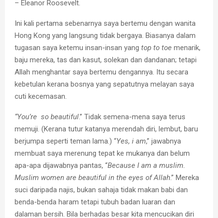
– Eleanor Roosevelt.
Ini kali pertama sebenarnya saya bertemu dengan wanita
Hong Kong yang langsung tidak bergaya. Biasanya dalam
tugasan saya ketemu insan-insan yang
top to toe
menarik,
baju mereka, tas dan kasut, solekan dan dandanan; tetapi
Allah menghantar saya bertemu dengannya. Itu secara
kebetulan kerana bosnya yang sepatutnya melayan saya
cuti kecemasan.
“You’re so beautiful
.” Tidak semena-mena saya terus
memuji. (Kerana tutur katanya merendah diri, lembut, baru
berjumpa seperti teman lama.) “
Yes, i am
,” jawabnya
membuat saya merenung tepat ke mukanya dan belum
apa-apa dijawabnya pantas, “
Because I am a muslim.
Muslim women are beautiful in the eyes of Allah
.” Mereka
suci daripada najis, bukan sahaja tidak makan babi dan
benda-benda haram tetapi tubuh badan luaran dan
dalaman bersih. Bila berhadas besar kita mencucikan diri