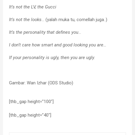
It’s not the LV, the Gucci
It’s not the looks
… (yalah muka tu, comellah juga..)
It’s the personality that defines you
…
I don’t care how smart and good looking you are…
If your personality is ugly, then you are ugly.
Gambar: Wan Izhar (ODS Studio)
[thb_gap height=”100″]
[thb_gap height=”40″]