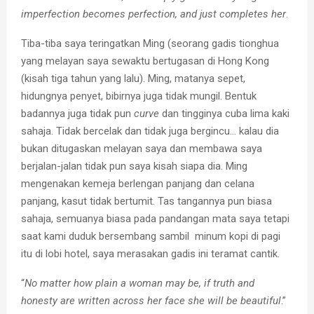
imperfection becomes perfection, and just completes her
.
Tiba-tiba saya teringatkan Ming (seorang gadis tionghua
yang melayan saya sewaktu bertugasan di Hong Kong
(kisah tiga tahun yang lalu). Ming, matanya sepet,
hidungnya penyet, bibirnya juga tidak mungil. Bentuk
badannya juga tidak pun
curve
dan tingginya cuba lima kaki
sahaja. Tidak bercelak dan tidak juga bergincu… kalau dia
bukan ditugaskan melayan saya dan membawa saya
berjalan-jalan tidak pun saya kisah siapa dia. Ming
mengenakan kemeja berlengan panjang dan celana
panjang, kasut tidak bertumit. Tas tangannya pun biasa
sahaja, semuanya biasa pada pandangan mata saya tetapi
saat kami duduk bersembang sambil minum kopi di pagi
itu di lobi hotel, saya merasakan gadis ini teramat cantik.
“
No matter how plain a woman may be, if truth and
honesty are written across her face she will be beautiful
.”