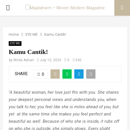
PRIMARY
MENU
Home
EYE ME
Kamu Cantik!
EYE ME
Kamu Cantik!
by
Wirda Adnan
July 10, 2020
0
542
SHARE
0
‘
A beautiful woman, her love just fits with you. She shares
your deepest personal views and understands you, when
you talk to her, you feel like she is miles ahead of you, but
yet at the same time she makes you feel perfect and
beautiful as well. Because of who she is inside, it rubs off
on who she is outside, she simply glows. Every slight