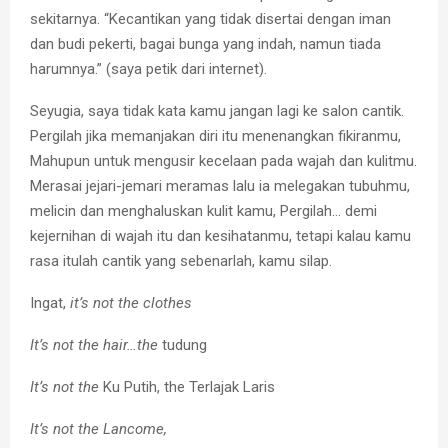
sekitarnya.
“Kecantikan yang tidak disertai dengan iman
dan budi pekerti, bagai bunga yang indah, namun tiada
harumnya.” (saya petik dari internet).
Seyugia, saya tidak kata kamu jangan lagi ke salon cantik.
Pergilah jika memanjakan diri itu menenangkan fikiranmu,
Mahupun untuk mengusir kecelaan pada wajah dan kulitmu.
Merasai jejari-jemari meramas lalu ia melegakan tubuhmu,
melicin dan menghaluskan kulit kamu, Pergilah… demi
kejernihan di wajah itu dan kesihatanmu, tetapi kalau kamu
rasa itulah cantik yang sebenarlah, kamu silap.
Ingat,
it’s not the clothes
It’s not the hair…the
tudung
It’s not the
Ku Putih, the Terlajak Laris
It’s not the Lancome,