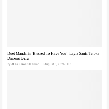
r
R
:
C
H
Duet Mandarin ‘Blessed To Have You’, Layla Sania Teroka
Dimensi Baru
by
Afiza Kamarulzaman
August 5, 2026
0