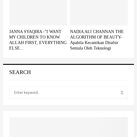
JANNA SYAQIRA -”I WANT
NADIA ALI CHANNAN THE
MY CHILDREN TO KNOW
ALGORITHM OF BEAUTY-
ALLAH FIRST, EVERYTHING
Apabila Kecantikan Ditafsir
ELSE...
Semula Oleh Teknologi
SEARCH
S
e
a
S
r
c
E
h
f
A
o