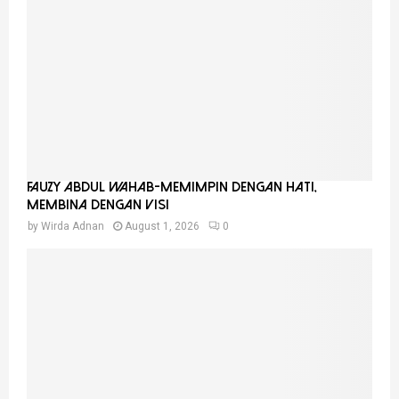
o
r
R
:
C
H
FAUZY ABDUL WAHAB-MEMIMPIN DENGAN HATI,
MEMBINA DENGAN VISI
by
Wirda Adnan
August 1, 2026
0