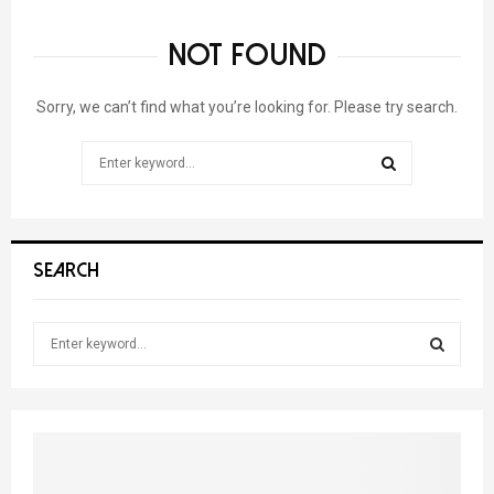
NOT FOUND
Sorry, we can’t find what you’re looking for. Please try search.
Search
for:
SEARCH
SEARCH
S
e
a
S
r
c
E
h
f
A