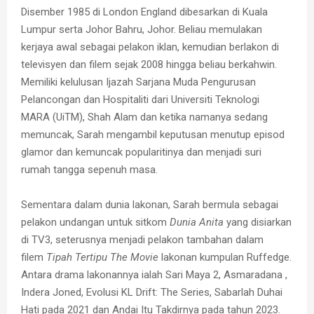
Disember 1985 di London England dibesarkan di Kuala
Lumpur serta Johor Bahru, Johor. Beliau memulakan
kerjaya awal sebagai pelakon iklan, kemudian berlakon di
televisyen dan filem sejak 2008 hingga beliau berkahwin.
Memiliki kelulusan Ijazah Sarjana Muda Pengurusan
Pelancongan dan Hospitaliti dari Universiti Teknologi
MARA (UiTM), Shah Alam dan ketika namanya sedang
memuncak, Sarah mengambil keputusan menutup episod
glamor dan kemuncak popularitinya dan menjadi suri
rumah tangga sepenuh masa.
Sementara dalam dunia lakonan, Sarah bermula sebagai
pelakon undangan untuk sitkom
Dunia Anita
yang disiarkan
di TV3, seterusnya menjadi pelakon tambahan dalam
filem
Tipah Tertipu
The Movie
lakonan kumpulan Ruffedge.
Antara drama lakonannya ialah Sari Maya 2, Asmaradana ,
Indera Joned, Evolusi KL Drift: The Series, Sabarlah Duhai
Hati pada 2021 dan Andai Itu Takdirnya pada tahun 2023.