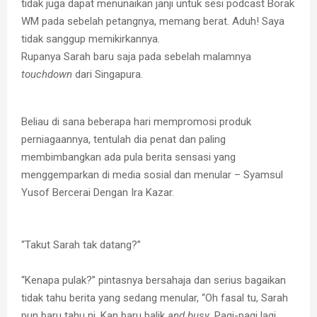
tidak juga dapat menunaikan janji untuk sesi podcast Borak
WM pada sebelah petangnya, memang berat. Aduh! Saya
tidak sanggup memikirkannya.
Rupanya Sarah baru saja pada sebelah malamnya
touchdown
dari Singapura.
Beliau di sana beberapa hari mempromosi produk
perniagaannya, tentulah dia penat dan paling
membimbangkan ada pula berita sensasi yang
menggemparkan di media sosial dan menular – Syamsul
Yusof Bercerai Dengan Ira Kazar.
“Takut Sarah tak datang?”
“Kenapa pulak?” pintasnya bersahaja dan serius bagaikan
tidak tahu berita yang sedang menular, “Oh fasal tu, Sarah
pun baru tahu ni. Kan baru balik
and busy
. Pagi-pagi lagi