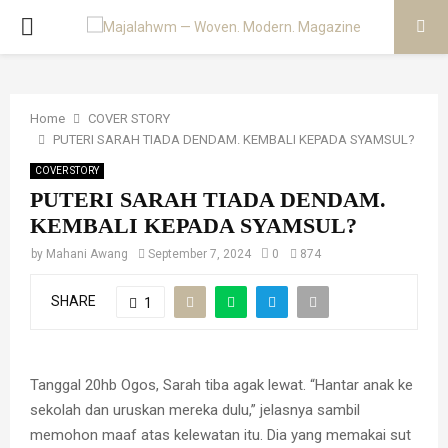
PRIMARY
MENU
Home
COVER STORY
PUTERI SARAH TIADA DENDAM. KEMBALI KEPADA SYAMSUL?
COVER STORY
PUTERI SARAH TIADA DENDAM.
KEMBALI KEPADA SYAMSUL?
by
Mahani Awang
September 7, 2024
0
874
SHARE
1
Tanggal 20hb Ogos, Sarah tiba agak lewat. “Hantar anak ke
sekolah dan uruskan mereka dulu,” jelasnya sambil
memohon maaf atas kelewatan itu. Dia yang memakai sut