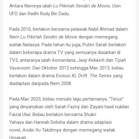
Antara filemnya ialah
Lu Pikirlah Sendiri de Movie
, Usin
UFO dan Radhi Rudy Bin Dadu.
Pada 2010, berlakon bersama pelawak Nabil Ahmad dalam
filem
Lu Pikirlah Sendiri de Movie
dengan memegang
watak Natasya. Pada tahun itu juga, Puteri Sarah berlakon
dalam beberapa drama TV yang semuanya disiarkan di
TV3, antaranya ialah
Asmardana
,
Janji Kekasih
dan
Tipah
Vavavoom
. Dari Oktober 2012 sehingga Mac 2013, beliau
berlakon dalam drama
Evolusi KL Drift: The Series
yang
diadaptasi daripada filem 2008.
Pada Mac 2023, beliau menulis lagu pertamanya, “Terus”
yang dinyanyikan oleh Sarah Fazny dan Zayani hasil nukilan
Faizal Ulwi. Beliau berlakon bersama Shukri
Yahaya dan Hannah Delisha dalam drama adaptasi
novel,
Andai Itu Takdirnya
dengan memegang watak
Umairah.