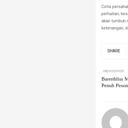
Cinta persaha
perhatian, kes
akan tumbuh m
ketenangan, d
SHARE
PREVIOUS POST
Barenbliss 
Penuh Peson