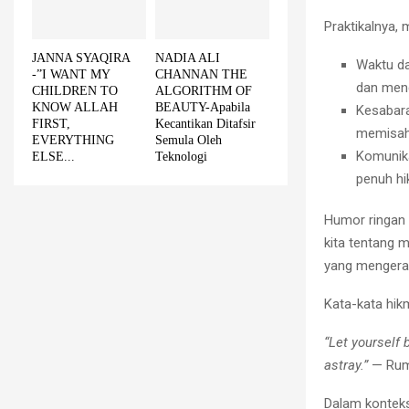
Praktikalnya,
JANNA SYAQIRA
NADIA ALI
Waktu da
-”I WANT MY
CHANNAN THE
dan men
CHILDREN TO
ALGORITHM OF
KNOW ALLAH
BEAUTY-Apabila
Kesabara
FIRST,
Kecantikan Ditafsir
memisahk
EVERYTHING
Semula Oleh
Komunika
ELSE...
Teknologi
penuh hi
Humor ringan 
kita tentang m
yang mengerat
Kata-kata hik
“Let yourself 
astray.”
— Rum
Dalam konteks