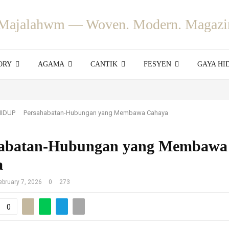
ORY
AGAMA
CANTIK
FESYEN
GAYA HI
HIDUP
Persahabatan-Hubungan yang Membawa Cahaya
habatan-Hubungan yang Membawa
a
ebruary 7, 2026
0
273
0