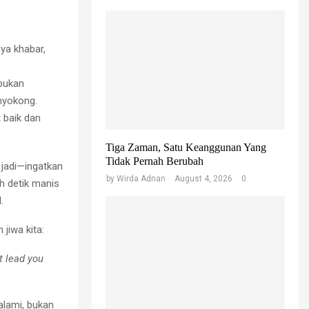
ya khabar,
ibukan
nyokong.
t baik dan
Tiga Zaman, Satu Keanggunan Yang
Tidak Pernah Berubah
 jadi—ingatkan
by
Wirda Adnan
August 4, 2026
0
ah detik manis
.
jiwa kita:
ot lead you
alami, bukan