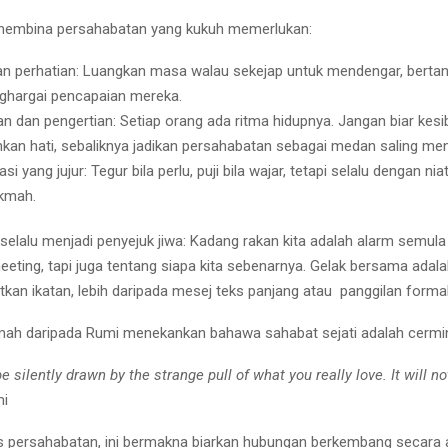
 membina persahabatan yang kukuh memerlukan:
n perhatian:
Luangkan masa walau sekejap untuk mendengar, bertan
ghargai pencapaian mereka.
n dan pengertian:
Setiap orang ada ritma hidupnya. Jangan biar kes
an hati, sebaliknya jadikan persahabatan sebagai medan saling me
si yang jujur:
Tegur bila perlu, puji bila wajar, tetapi selalu dengan nia
kmah.
selalu menjadi penyejuk jiwa: Kadang rakan kita adalah alarm semula
eeting, tapi juga tentang siapa kita sebenarnya. Gelak bersama adal
kan ikatan, lebih daripada mesej teks panjang atau panggilan formal
mah daripada Rumi menekankan bahawa sahabat sejati adalah cermin 
be silently drawn by the strange pull of what you really love. It will n
i
 persahabatan, ini bermakna biarkan hubungan berkembang secara 