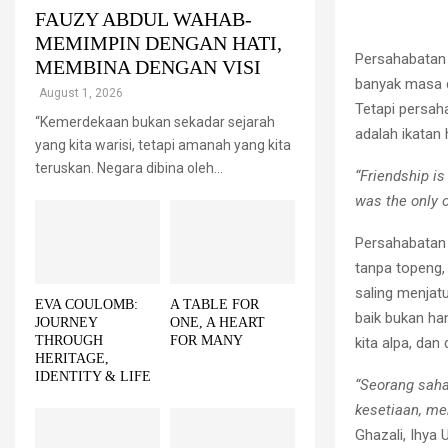
FAUZY ABDUL WAHAB-
MEMIMPIN DENGAN HATI,
Persahabatan a
MEMBINA DENGAN VISI
banyak masa d
August 1, 2026
Tetapi persah
“Kemerdekaan bukan sekadar sejarah
adalah ikatan
yang kita warisi, tetapi amanah yang kita
teruskan. Negara dibina oleh...
“Friendship is
was the only o
Persahabatan 
tanpa topeng, 
saling menjat
EVA COULOMB:
A TABLE FOR
baik bukan han
JOURNEY
ONE, A HEART
THROUGH
FOR MANY
kita alpa, dan
HERITAGE,
IDENTITY & LIFE
“Seorang saha
kesetiaan, me
Ghazali, Ihya