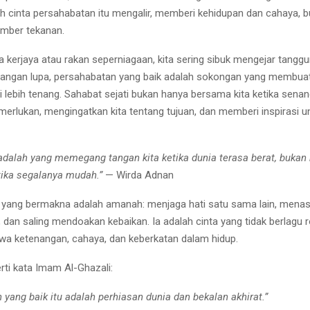
lah cinta persahabatan itu mengalir, memberi kehidupan dan cahaya, 
mber tekanan.
a kerjaya atau rakan seperniagaan, kita sering sibuk mengejar tangg
i jangan lupa, persahabatan yang baik adalah sokongan yang membuat
i lebih tenang. Sahabat sejati bukan hanya bersama kita ketika senang
merlukan, mengingatkan kita tentang tujuan, dan memberi inspirasi u
 adalah yang memegang tangan kita ketika dunia terasa berat, bukan
ika segalanya mudah.”
— Wirda Adnan
yang bermakna adalah amanah: menjaga hati satu sama lain, menas
 dan saling mendoakan kebaikan. Ia adalah cinta yang tidak berlagu 
a ketenangan, cahaya, dan keberkatan dalam hidup.
rti kata Imam Al-Ghazali:
 yang baik itu adalah perhiasan dunia dan bekalan akhirat.”