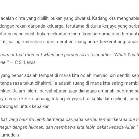
dalah cinta yang dipilih, bukan yang diwarisi. Kadang kita menghabis
engan rakan daripada keluarga, terutama di dunia kerjaya yang serba
abatan yang indah bukan sekadar minum kopi bersama atau berbual r
 hati, saling memahami, dan memberi ruang untuk berkembang tanpa 
 born at that moment when one person says to another: ‘What! You to
ne.’”
— C.S. Lewis
yang benar adalah tempat di mana kita boleh menjadi diri sendiri se
tanpa rasa takut dihakimi. Ia adalah ruang di mana kita saling memb
uhkan. Dalam Islam, persahabatan juga dianggap amanah: seorang s
ya teman ketika senang, tetapi penyejuk hati ketika kita gelisah, peng
 dorongan untuk kebaikan.
bat yang baik itu lebih berharga daripada seribu teman; kerana dia
negur dengan hikmah, dan membawa kita lebih dekat kepada Allah.”
 Ulumuddin