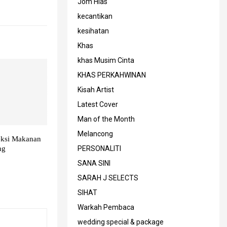
Jom Hias
kecantikan
kesihatan
Khas
khas Musim Cinta
KHAS PERKAHWINAN
Kisah Artist
Latest Cover
Man of the Month
Melancong
eksi Makanan
PERSONALITI
ng
SANA SINI
SARAH J SELECTS
SIHAT
Warkah Pembaca
wedding special & package