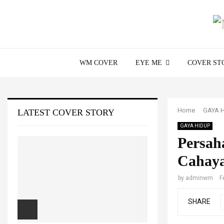
WM COVER
EYE ME
COVER ST
Home
GAYA 
LATEST COVER STORY
GAYA HIDUP
Persa
Cahay
by
adminwm
F
SHARE