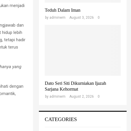
bukan menjadi
Teduh Dalam Iman
by
adminwm
August 3, 2026
0
ungjawab dan
 hidup lebih
, tetapi hadir
ntuk terus
 hanya yang
Dato Seri Siti Dikurniakan Ijazah
ihati dengan
Sarjana Kehormat
romantik,
by
adminwm
August 2, 2026
0
CATEGORIES