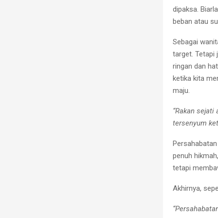
dipaksa. Biar
beban atau su
Sebagai wanit
target. Tetap
ringan dan hat
ketika kita me
maju.
“Rakan sejati
tersenyum ket
Persahabatan 
penuh hikmah,
tetapi membaw
Akhirnya, sepe
“Persahabatan