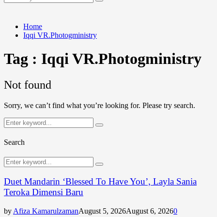
Search
for:
Home
Iqqi VR.Photogministry
Tag : Iqqi VR.Photogministry
Not found
Sorry, we can’t find what you’re looking for. Please try search.
Search
Search
for:
Search
Search
Search
for:
Duet Mandarin ‘Blessed To Have You’, Layla Sania
Teroka Dimensi Baru
by
Afiza Kamarulzaman
August 5, 2026
August 6, 2026
0