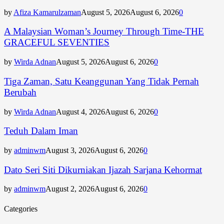
by
Afiza Kamarulzaman
August 5, 2026
August 6, 2026
0
A Malaysian Woman’s Journey Through Time-THE
GRACEFUL SEVENTIES
by
Wirda Adnan
August 5, 2026
August 6, 2026
0
Tiga Zaman, Satu Keanggunan Yang Tidak Pernah
Berubah
by
Wirda Adnan
August 4, 2026
August 6, 2026
0
Teduh Dalam Iman
by
adminwm
August 3, 2026
August 6, 2026
0
Dato Seri Siti Dikurniakan Ijazah Sarjana Kehormat
by
adminwm
August 2, 2026
August 6, 2026
0
Categories